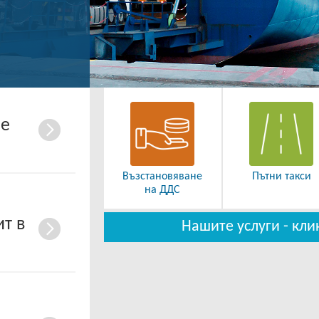
не
Възстановяване
Пътни такси
на ДДС
т в
Нашите услуги - кли