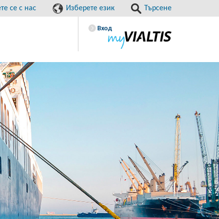
е се с нас
Изберете език
Търсене
Вход