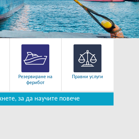
Резервиране на
Правни услуги
ферибот
кнете, за да научите повече