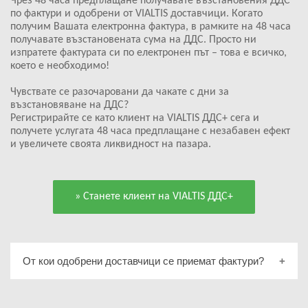
Чрeз 48 часа предплащане получавате възстановения ДДС
по фактури и одобрени от VIALTIS доставчици. Когато
получим Вашата електронна фактура, в рамките на 48 часа
получавате възстановената сума на ДДС. Просто ни
изпратете фактурата си по електронен път – това е всичко,
което е необходимо!
Чувствате се разочаровани да чакате с дни за
възстановяване на ДДС?
Регистрирайте се като клиент на VIALTIS ДДС+ сега и
получете услугата 48 часа предплащане с незабавен ефект
и увеличете своята ликвидност на пазара.
» Станете клиент на VIALTIS ДДС+
От кои одобрени доставчици се приемат фактури?
AS24
ASFINAG EUROPEAN TOLL SERVICE GMBH