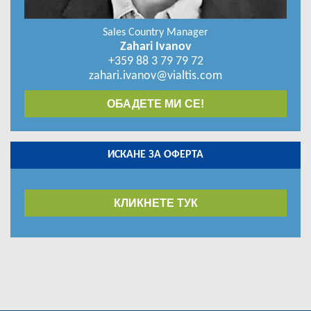
OK AMBA (only invoices from Denmark and Sweden)
OMV
Sales Country Manager
PETROMIRALLES
Zahari Ivanov
PETRONIEVES
+359 88 3 79 79 72
PLOSE
SCALA ASSISTANCE SRL
zahari.ivanov@vialtis.com
SOFICO/AXXESS
SVG BUNDES-ZENTRALGENOSSENSCHAFT
ОБАДЕТЕ МИ СЕ!
STRAßENVERKEHR EG
TANK ENERGY
TANKPOOL 24
TOTAL
ИСКАНЕ ЗА ОФЕРТА
U.N.T.R.R
UTA (UNION TANK)
Wallonie Infrastructures SOFICO
КЛИКНЕТЕ ТУК