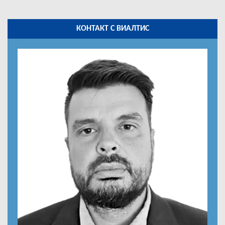
BEHOBIA (Neumaticos y Servicios Behobia S.A.)
BP (INTERNATIONAL CARD SERVICE)
DIESEL 24
КОНТАКТ С ВИАЛТИС
DKV
DS CARD + DRIVE GMBH
DTS Trading GmbH & Co. KG
E100
EARY TRIP (CON. TIR)
ESSO CARD (Retail Petroleum Services Ltd)
ETP CARD PROCESSING LTD
EUROSHELL
EuroToll
EUROWAG
FAI SERVICE (F.A.I. Service Societa Cooperativa)
FLEETCOR
HEMPELMANN WITTEMÖLLER GMBH
HGK GMBH & CO. KG
HRVATSKE AUTOCESTE D.O.O
IDS/KUWAIT PETROLEUM
IQ CARD
LOGPAY
MORGAN FUELS
NEMZETI
OIL ALBERA (On Turtle)