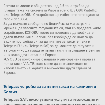
Всички камиони с общо тегло над 3,5 тона трябва да
плащат такса на системата Viapass или с KCS OBU (Satellic)
или Telepass OBU. С устройство ще избегнете потенциални
глоби от 1000€.
За да пътувате свободно по белгийската магистрална
мрежа и да улесните пътуванията си, VIALTIS предлага както
устройството KCS OBU, което ви позволява да шофирате
дълги пътувания в Белгия, без изобщо да се налага да
вадите портфейла си, за да платите за таксите, така и
Telepass EU или Telepass SAT, за да можете да пътувате и
автоматично да плащате пътни такси и паркиране в Белгия
и няколко други страни в Европа.
KCS OBU се комбинира с нашата мултисервизна карта за
пътни такси VIALTIS, като може да се възползвате от
използването на картата в множество други страни от
Европа.
Telepass устройства за пътни такси на камиони в
Белгия
Telepass SAT: ексклузивни услуги за геолокация и
управление на автопарк за превозни средства над