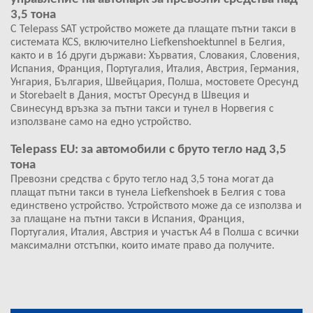
3,5 тона
С Telepass SAT устройство можете да плащате пътни такси в
системата KCS, включително Liefkenshoektunnel в Белгия,
както и в 16 други държави: Хърватия, Словакия, Словения,
Испания, Франция, Португалия, Италия, Австрия, Германия,
Унгария, България, Швейцария, Полша, мостовете Оресунд
и Storebaelt в Дания, мостът Оресунд в Швеция и
Свинесунд връзка за пътни такси и тунел в Норвегия с
използване само на едно устройство.
Telepass EU: за автомобили с бруто тегло над 3,5
тона
Превозни средства с бруто тегло над 3,5 тона могат да
плащат пътни такси в тунела Liefkenshoek в Белгия с това
единствено устройство. Устройството може да се използва и
за плащане на пътни такси в Испания, Франция,
Португалия, Италия, Австрия и участък А4 в Полша с всички
максимални отстъпки, които имате право да получите.