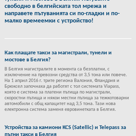
свободно в белгийската тол мрежа и
направете пътуванията си по-гладки и по-
малко времеемки с устройство!
Как плащате такси за магистрали, тунели и
мостове в Белгия?
В Белгия магистралите в момента са безплатни, с
изключение на превозни средства от 3,5 тона или повече.
На 1 април 2016 г. трите региона Валония, Фландрия и
Брюксел започнаха да работят с тол системата Viapass,
която е система за платени пътища по магистрали,
скоростни пътища и някои местни пътища за тежкотоварни
автомобили с общ капацитет над 3,5 тона. Тази нова
електронна система заменя евровинетката в Белгия.
Устройства за камиони KCS (Satellic) и Telepass за
пътни такси в Белгия