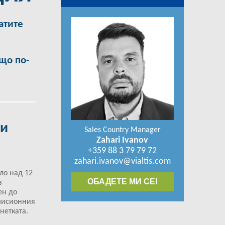
латите
що по-
 и
Sales Country Manager
Zahari Ivanov
+359 88 3 79 79 72
zahari.ivanov@vialtis.com
ло над 12
ОБАДЕТЕ МИ СЕ!
з
ен до
емисионния
нетката.