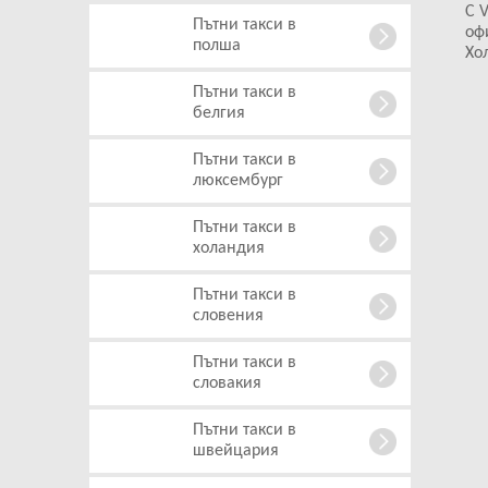
С V
Пътни такси в
оф
полша
Хо
Пътни такси в
белгия
Пътни такси в
люксембург
Пътни такси в
холандия
Пътни такси в
словения
Пътни такси в
cловакия
Пътни такси в
швейцария