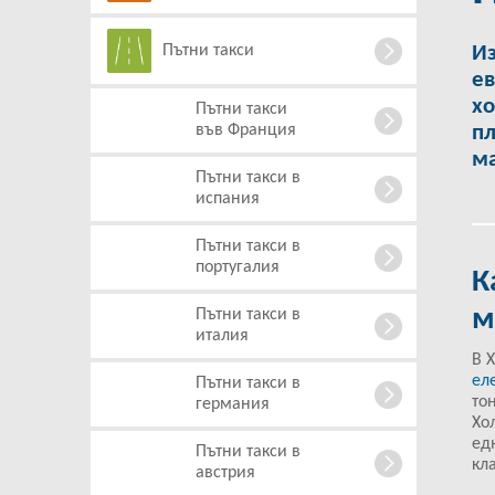
Пътни такси
Из
ев
хо
Пътни такси
във Франция
пл
ма
Пътни такси в
испания
Пътни такси в
португалия
К
м
Пътни такси в
италия
В 
ел
Пътни такси в
то
германия
Хо
ед
Пътни такси в
кл
австрия