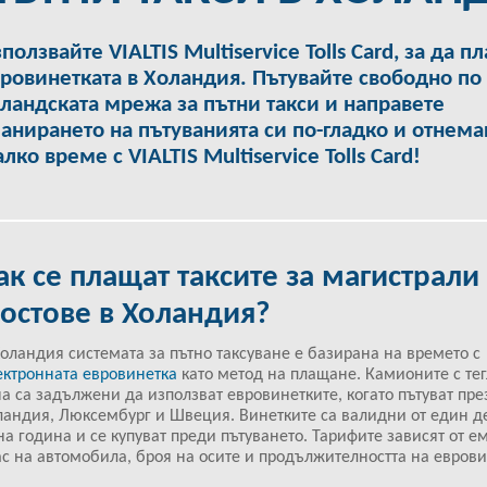
ползвайте VIALTIS Multiservice Tolls Card, за да п
ровинетката в Холандия. Пътувайте свободно по
ландската мрежа за пътни такси и направете
анирането на пътуванията си по-гладко и отнема
лко време с VIALTIS Multiservice Tolls Card!
ак се плащат таксите за магистрали
остове в Холандия?
Холандия системата за пътно таксуване е базирана на времето с
ектронната евровинетка
като метод на плащане. Камионите с тег
на са задължени да използват евровинетките, когато пътуват пре
ландия, Люксембург и Швеция. Винетките са валидни от един д
на година и се купуват преди пътуването. Тарифите зависят от 
ас на автомобила, броя на осите и продължителността на еврови