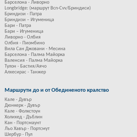
Барселона - Ливорно
Longbridge: (маршрут Bcn-Cvv/Бриндиси)
Бриндизи - Патра
Бриндизи – Игуменица
Бари - Патра
Бари – Игуменица
Ливорно - Олбия
Олбия - Пиомбино
Вила Сан Джовани - Месина
Барселона - Палма Майорка
Валенсия - Палма Майорка
Тулон - Бастия/Аячо
Алхесирас - Танжер
Маршрути до и от Обединеното кралство
Кале - Дувър
Дюнкерк - Дувър
Кале - Фолкстоун
Холихед - Дъблин
Кан - Портсмаунт
Льо Хавър - Портсмут
Шербур - Пул