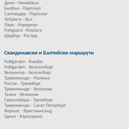
Диеп - Нюхейвън
Билбао - Портсмут
Сантандер - Портсмут
Зебрюге - Хъл
Ларн - Кернриан
Fishguard - Rosslare
Шербур - Рослар
Скандинавски и Балтийски маршрути
Puttgarden - Roedby
Puttgarden - Хелсингборг
Хелзингер - Хелсинборг
Тревемюнде - Малмьо
Росток - Трелеборг
Травемюнде - Хелзинки
Талин - Хелзинки
Свисноуйши - Трелеборг
Травемюнде - Санкт Петербург
Хирталс - Кристиансанд
Гдиня - Карлскруна