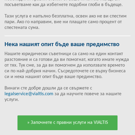
посъветваме как да избегнете подобни глоби в бъдеще.
Тази услуга е напълно безплатна, освен ако не ви спестим
пари. Ако го направим, вие ни плащате само процент от
спестената сума.
Нека нашият опит бъде ваше предимство
Нашите юридически съветници са само на един контакт
разстояние и са готови да ви помогнат, когато имате нужда
от тях. Тук сме, за да ви помогнем да използвате времето
си по най-добрия начин. Съсредоточете се върху бизнеса
си и нека нашият опит бъде ваше предимство.
Винаги сте добре дошли да се свържете с
legalservice@vialtis.com
за да научите повече за нашите
услуги.
» Започнете с правни услуги на VIALTIS