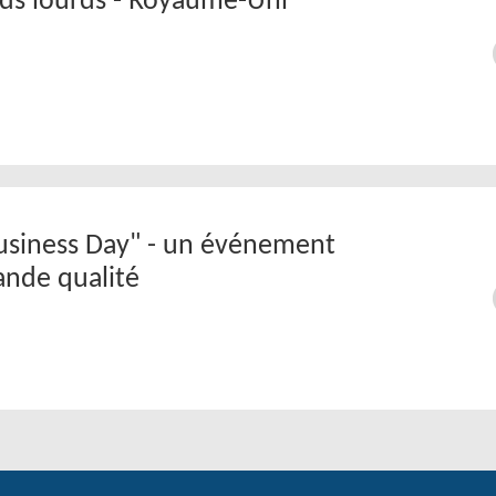
oids lourds - Royaume-Uni
usiness Day" - un événement
rande qualité