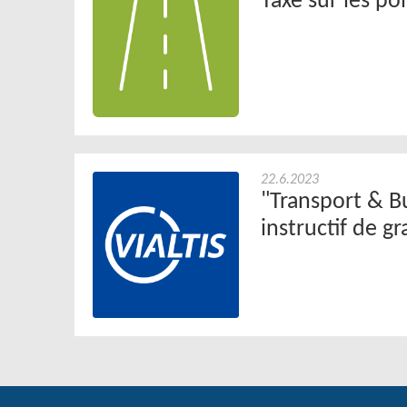
Taxe sur les p
22.6.2023
"Transport & B
instructif de g