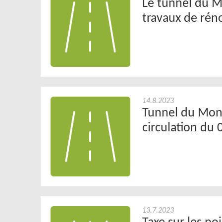
Le tunnel du M
travaux de rén
14.8.2023
Tunnel du Mont
circulation du
13.7.2023