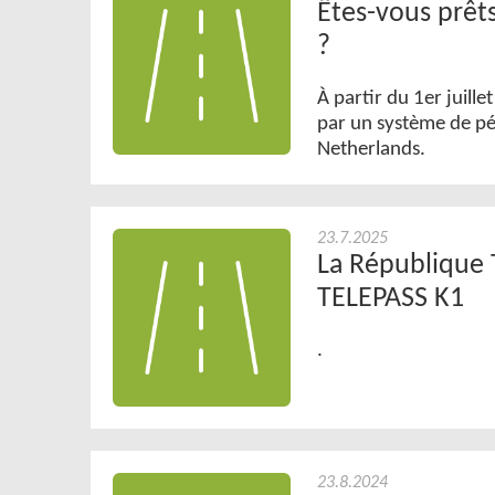
Êtes-vous prêts
?
À partir du 1er juill
par un système de pé
Netherlands.
23.7.2025
La République 
TELEPASS K1
.
23.8.2024