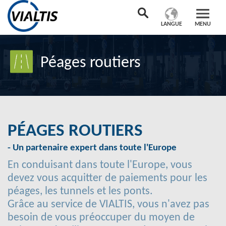
LANGUE
MENU
Péages routiers
PÉAGES ROUTIERS
- Un partenaire expert dans toute l'Europe
En conduisant dans toute l'Europe, vous
devez vous acquitter de paiements pour les
péages, les tunnels et les ponts.
Grâce au service de VIALTIS, vous n'avez pas
besoin de vous préoccuper du moyen de