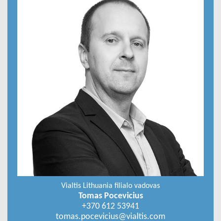
Vialtis Lithuania filialo vadovas
Tomas Pocevicius
+370 612 53941
tomas.pocevicius@vialtis.com