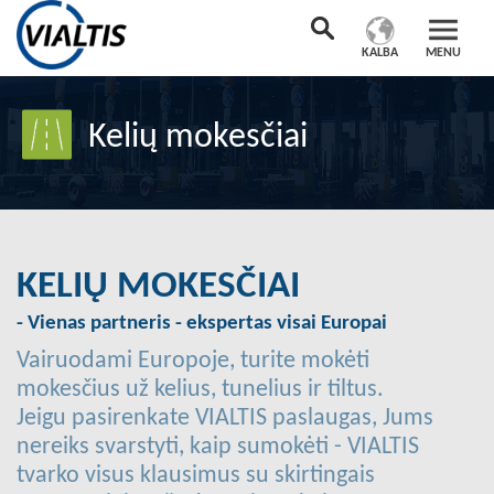
KALBA
MENU
Kelių mokesčiai
KELIŲ MOKESČIAI
- Vienas partneris - ekspertas visai Europai
Vairuodami Europoje, turite mokėti
mokesčius už kelius, tunelius ir tiltus.
Jeigu pasirenkate VIALTIS paslaugas, Jums
nereiks svarstyti, kaip sumokėti - VIALTIS
tvarko visus klausimus su skirtingais