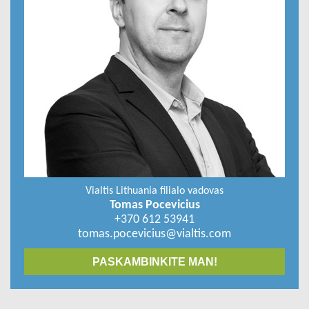
Vialtis Lithuania filialo vadovas
Tomas Pocevicius
+370 612 53941
tomas.pocevicius@vialtis.com
PASKAMBINKITE MAN!