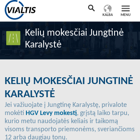
KALBA
MENU
Kelių mokesčiai Jungtinė
Karalystė
KELIŲ MOKESČIAI JUNGTINĖ
KARALYSTĖ
Jei važiuojate į Jungtinę Karalystę, privalote
mokėti
HGV Levy mokestį
, grįstą laiko tarpu,
kurio metu naudojatės keliais ir taikomą
visoms transporto priemonėms, sveriančioms
12 arba daugiau tonų.