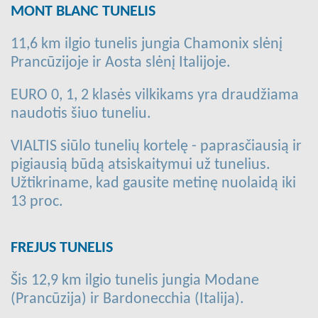
MONT BLANC TUNELIS
11,6 km ilgio tunelis jungia Chamonix slėnį
Prancūzijoje ir Aosta slėnį Italijoje.
EURO 0, 1, 2 klasės vilkikams yra draudžiama
naudotis šiuo tuneliu.
VIALTIS siūlo tunelių kortelę - paprasčiausią ir
pigiausią būdą atsiskaitymui už tunelius.
Užtikriname, kad gausite metinę nuolaidą iki
13 proc.
FREJUS TUNELIS
Šis 12,9 km ilgio tunelis jungia Modane
(Prancūzija) ir Bardonecchia (Italija).