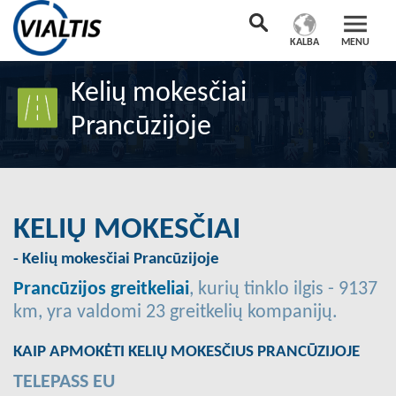
KALBA
MENU
Kelių mokesčiai
Prancūzijoje
KELIŲ MOKESČIAI
- Kelių mokesčiai Prancūzijoje
Prancūzijos greitkeliai
, kurių tinklo ilgis - 9137
km, yra valdomi 23 greitkelių kompanijų.
KAIP APMOKĖTI KELIŲ MOKESČIUS PRANCŪZIJOJE
TELEPASS EU