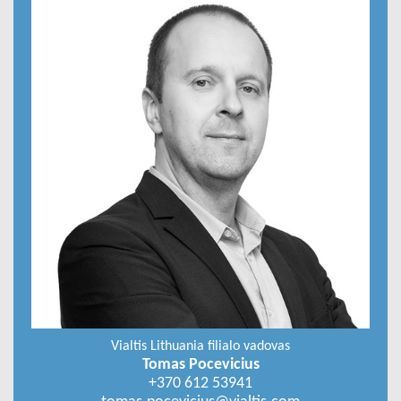
Vialtis Lithuania filialo vadovas
Tomas Pocevicius
+370 612 53941