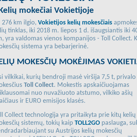
 Kelių mokečiai Vokietijoje
 276 km ilgio,
Vokietijos kelių mokesčiais
apmokes
lių tinklas, iki 2018 m. liepos 1 d. išaugsiantis iki 
, yra valdomas vienos kompanijos - Toll Collect. K
kesčių sistema yra bebarjerinė.
ELIŲ MOKESČIŲ MOKĖJIMAS VOKIETI
si vilkikai, kurių bendroji masė viršija 7,5 t, prival
okesčius
Toll Collect
. Mokestis apskaičiuojamas
iklausomai nuo nuvažiuoto atstumo, vilkiko ašių
aičiaus ir EURO emisijos klasės.
ll Collect technologija yra pritaikyta prie kitų kelių
kesčių sistemų, tokių kaip
TOLL2GO
paslauga, su
ndradarbiaujant su Austrijos kelių mokesčių