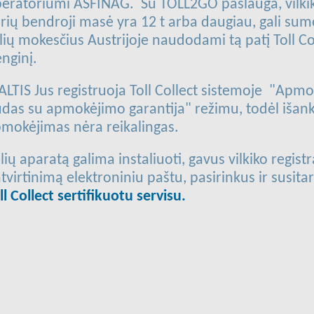
eratoriumi ASFINAG. Su TOLL2GO paslauga, vilkik
rių bendroji masė yra 12 t arba daugiau, gali sum
lių mokesčius Austrijoje naudodami tą patį Toll Co
enginį.
ALTIS Jus registruoja Toll Collect sistemoje "Apm
das su apmokėjimo garantija" režimu, todėl išank
mokėjimas nėra reikalingas.
lių aparatą galima instaliuoti, gavus vilkiko registr
tvirtinimą elektroniniu paštu, pasirinkus ir susita
ll Collect sertifikuotu servisu.