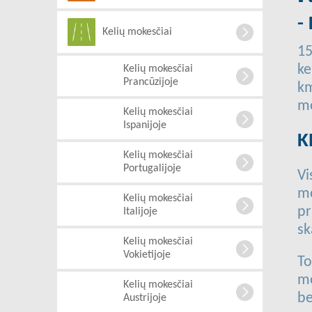
-
Kelių mokesčiai
15
ke
Kelių mokesčiai
Prancūzijoje
km
mo
Kelių mokesčiai
Ispanijoje
K
Kelių mokesčiai
Portugalijoje
Vi
m
Kelių mokesčiai
pr
Italijoje
sk
Kelių mokesčiai
Vokietijoje
To
mo
Kelių mokesčiai
be
Austrijoje