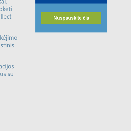
ai,
okėti
llect
Nuspauskite čia
okėjimo
stinis
acijos
rus su