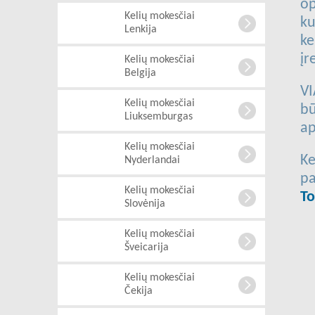
op
Kelių mokesčiai
ku
Lenkija
ke
įr
Kelių mokesčiai
Belgija
VI
Kelių mokesčiai
bū
Liuksemburgas
ap
Kelių mokesčiai
Ke
Nyderlandai
pa
Kelių mokesčiai
To
Slovėnija
Kelių mokesčiai
Šveicarija
Kelių mokesčiai
Čekija