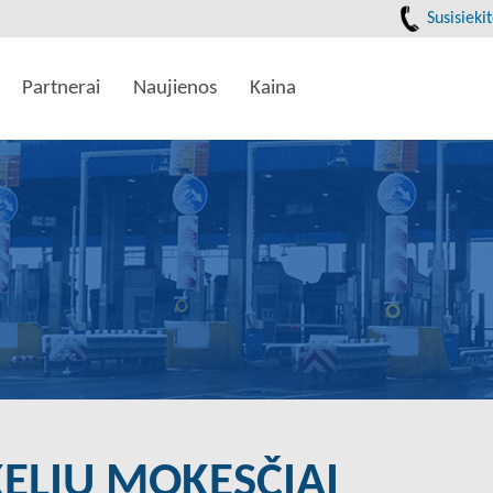
Susisieki
Partnerai
Naujienos
Kaina
KELIŲ MOKESČIAI