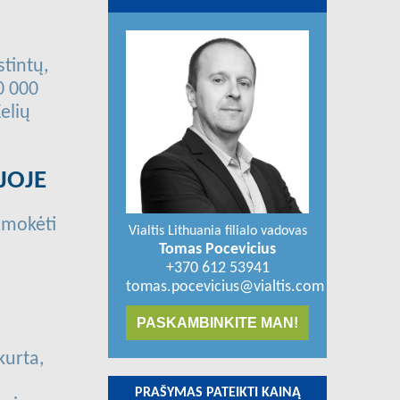
tintų,
40 000
elių
JOJE
o mokėti
Vialtis Lithuania filialo vadovas
Tomas Pocevicius
+370 612 53941
tomas.pocevicius@vialtis.com
PASKAMBINKITE MAN!
kurta,
PRAŠYMAS PATEIKTI KAINĄ