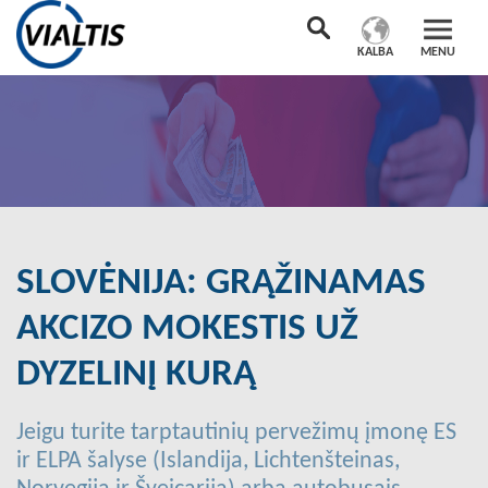
KALBA
MENU
SLOVĖNIJA: GRĄŽINAMAS
AKCIZO MOKESTIS UŽ
DYZELINĮ KURĄ
Jeigu turite tarptautinių pervežimų įmonę ES
ir ELPA šalyse (Islandija, Lichtenšteinas,