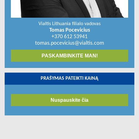
Vialtis Lithuania filialo vadovas
Tomas Pocevicius
+370 612 53941
tomas.pocevicius@vialtis.com
PASKAMBINKITE MAN!
PRAŠYMAS PATEIKTI KAINĄ
Nuspauskite čia