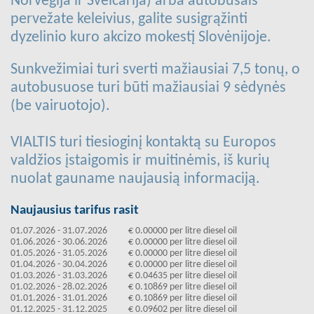
Norvegija ir Šveicarija) arba autobusais
pervežate keleivius, galite susigrąžinti
dyzelinio kuro akcizo mokestį Slovėnijoje.
Sunkvežimiai turi sverti mažiausiai 7,5 tonų, o
autobusuose turi būti mažiausiai 9 sėdynės
(be vairuotojo).
VIALTIS turi tiesioginį kontaktą su Europos
valdžios įstaigomis ir muitinėmis, iš kurių
nuolat gauname naujausią informaciją.
Naujausius tarifus rasit
01.07.2026 - 31.07.2026
€ 0.00000 per litre diesel oil
01.06.2026 - 30.06.2026
€ 0.00000 per litre diesel oil
01.05.2026 - 31.05.2026
€ 0.00000 per litre diesel oil
01.04.2026 - 30.04.2026
€ 0.00000 per litre diesel oil
01.03.2026 - 31.03.2026
€ 0.04635 per litre diesel oil
01.02.2026 - 28.02.2026
€ 0.10869 per litre diesel oil
01.01.2026 - 31.01.2026
€ 0.10869 per litre diesel oil
01.12.2025 - 31.12.2025
€ 0.09602 per litre diesel oil