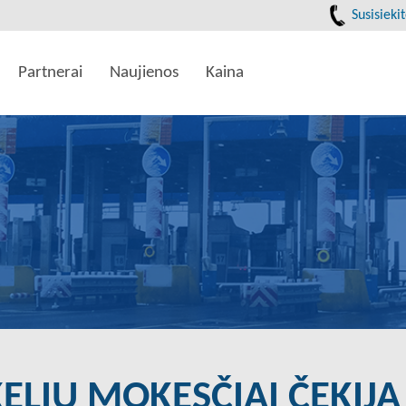
Susisieki
Partnerai
Naujienos
Kaina
KELIŲ MOKESČIAI ČEKIJA