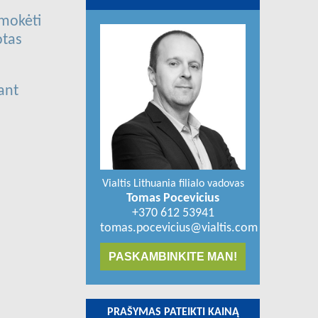
 mokėti
otas
ant
Vialtis Lithuania filialo vadovas
Tomas Pocevicius
+370 612 53941
tomas.pocevicius@vialtis.com
PASKAMBINKITE MAN!
PRAŠYMAS PATEIKTI KAINĄ