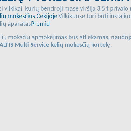
si vilkikai, kurių bendroji masė viršija 3,5 t privalo
lių mokesčius Čekijoje
.Vilkikuose turi būti instaliu
lių aparatas
Premid
lių moksčių apmokėjimas bus atliekamas, naudoj
ALTIS Multi Service kelių mokesčių kortelę.