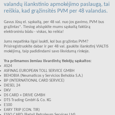
valandų išankstinio apmokėjimo paslaugą, tai
reiškia, kad grąžinsitės PVM per 48 valandas.
Gavus Jūsų el. sąskaitą, per 48 val. nuo jos gavimo, PVM bus
grąžintas*. Tiesiog atsiųskite mums sąskaitą faktūrą
elektroniniu būdu - viskas, ko reikia!
Jums nepatinka ilgai laukti, kol bus grąžintas PVM?
Prisiregistruokite dabar ir per 48 val. gaukite išankstinį VIALTIS
mokėjimą, taip padidindami savo likvidumą rinkoje.
Yra priimamos žemiau išvardintų tiekėjų sąskaitos:
AS24
ASFINAG EUROPEAN TOLL SERVICE GMBH
BEHOBIA (Neumaticos y Servicios Behobia S.A.)
BP (INTERNATIONAL CARD SERVICE)
DIESEL 24
DKV
DS CARD + DRIVE GMBH
DTS Trading GmbH & Co. KG
E100
EARY TRIP (CON. TIR)
ESSO CARD (Retail Petroleum Services Ltd)