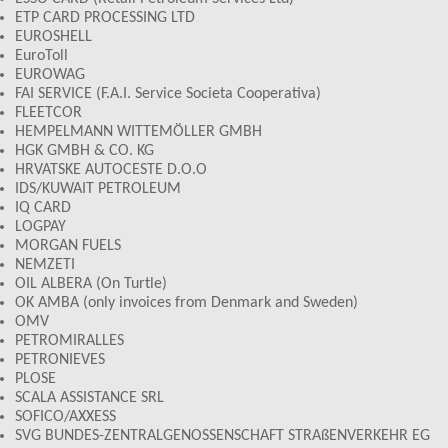
ETP CARD PROCESSING LTD
EUROSHELL
EuroToll
EUROWAG
FAI SERVICE (F.A.I. Service Societa Cooperativa)
FLEETCOR
HEMPELMANN WITTEMÖLLER GMBH
HGK GMBH & CO. KG
HRVATSKE AUTOCESTE D.O.O
IDS/KUWAIT PETROLEUM
IQ CARD
LOGPAY
MORGAN FUELS
NEMZETI
OIL ALBERA (On Turtle)
OK AMBA (only invoices from Denmark and Sweden)
OMV
PETROMIRALLES
PETRONIEVES
PLOSE
SCALA ASSISTANCE SRL
SOFICO/AXXESS
SVG BUNDES-ZENTRALGENOSSENSCHAFT STRAßENVERKEHR EG