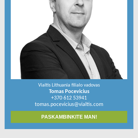
Vialtis Lithuania filialo vadovas
Tomas Pocevicius
+370 612 53941
tomas.pocevicius@vialtis.com
PASKAMBINKITE MAN!