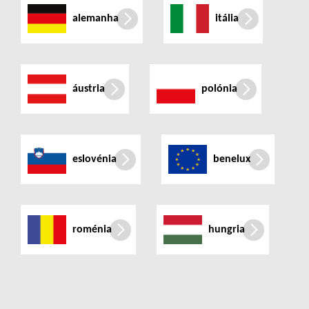
alemanha
itália
áustria
polónia
eslovénia
benelux
roménia
hungria