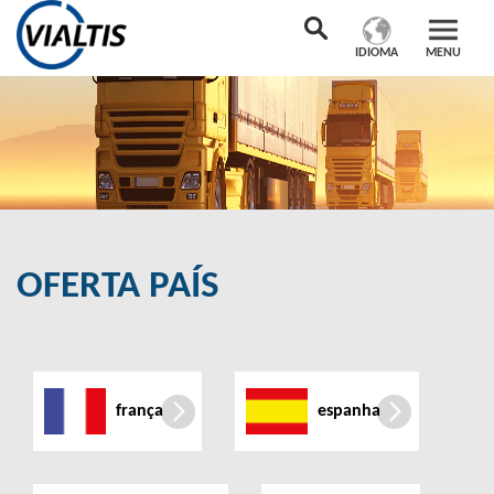
IDIOMA
MENU
OFERTA PAÍS
frança
espanha