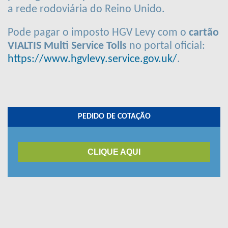
a rede rodoviária do Reino Unido.
Pode pagar o imposto HGV Levy com o
cartão
VIALTIS Multi Service Tolls
no portal oficial:
https://www.hgvlevy.service.gov.uk/
.
PEDIDO DE COTAÇÃO
CLIQUE AQUI