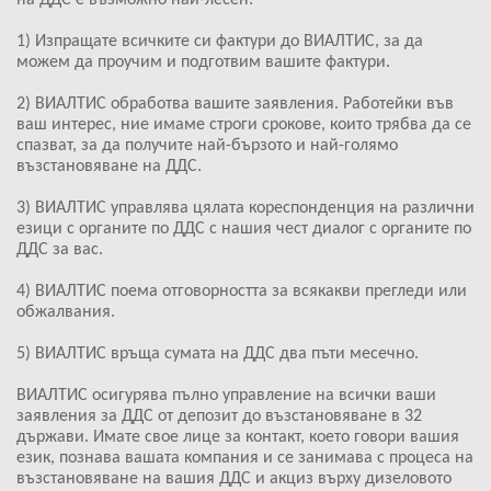
на ДДС е възможно най-лесен:
1) Изпращате всичките си фактури до ВИАЛТИС, за да
можем да проучим и подготвим вашите фактури.
2) ВИАЛТИС обработва вашите заявления. Работейки във
ваш интерес, ние имаме строги срокове, които трябва да се
спазват, за да получите най-бързото и най-голямо
възстановяване на ДДС.
3) ВИАЛТИС управлява цялата кореспонденция на различни
езици с органите по ДДС с нашия чест диалог с органите по
ДДС за вас.
4) ВИАЛТИС поема отговорността за всякакви прегледи или
обжалвания.
5) ВИАЛТИС връща сумата на ДДС два пъти месечно.
ВИАЛТИС осигурява пълно управление на всички ваши
заявления за ДДС от депозит до възстановяване в 32
държави. Имате свое лице за контакт, което говори вашия
език, познава вашата компания и се занимава с процеса на
възстановяване на вашия ДДС и акциз върху дизеловото