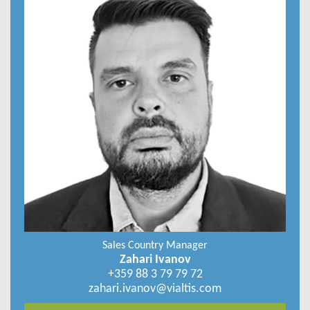
Sales Country Manager
Zahari Ivanov
+359 88 3 79 79 72
zahari.ivanov@vialtis.com