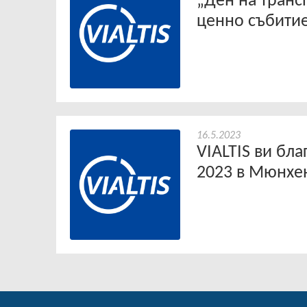
„Ден на транс
ценно събити
16.5.2023
VIALTIS ви бла
2023 в Мюнхе