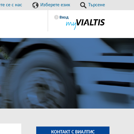
е се с нас
Изберете език
Търсене
Вход
КОНТАКТ С ВИАЛТИС