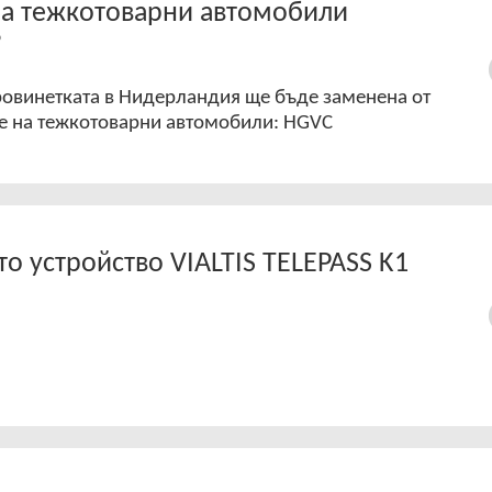
 за тежкотоварни автомобили
?
вровинетката в Нидерландия ще бъде заменена от
не на тежкотоварни автомобили: HGVC
то устройство VIALTIS TELEPASS K1