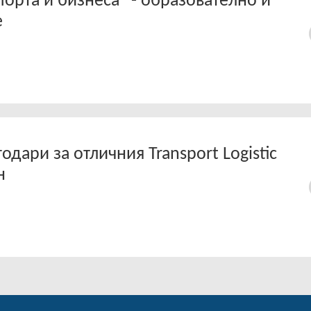
порта и бизнеса” - образователно и
е
годари за отличния Transport Logistic
н