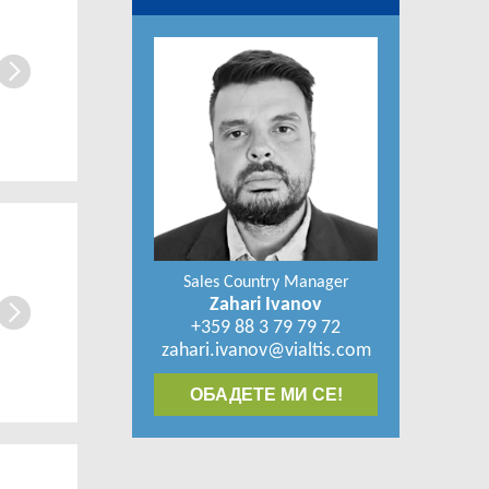
Sales Country Manager
Zahari Ivanov
+359 88 3 79 79 72
zahari.ivanov@vialtis.com
ОБАДЕТЕ МИ СЕ!