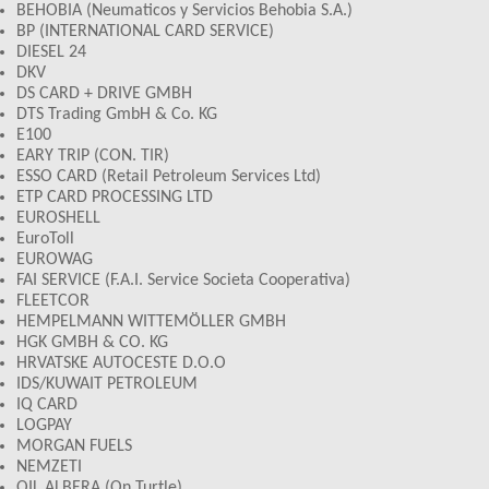
BEHOBIA (Neumaticos y Servicios Behobia S.A.)
BP (INTERNATIONAL CARD SERVICE)
DIESEL 24
DKV
DS CARD + DRIVE GMBH
DTS Trading GmbH & Co. KG
E100
EARY TRIP (CON. TIR)
ESSO CARD (Retail Petroleum Services Ltd)
ETP CARD PROCESSING LTD
EUROSHELL
EuroToll
EUROWAG
FAI SERVICE (F.A.I. Service Societa Cooperativa)
FLEETCOR
HEMPELMANN WITTEMÖLLER GMBH
HGK GMBH & CO. KG
HRVATSKE AUTOCESTE D.O.O
IDS/KUWAIT PETROLEUM
IQ CARD
LOGPAY
MORGAN FUELS
NEMZETI
OIL ALBERA (On Turtle)