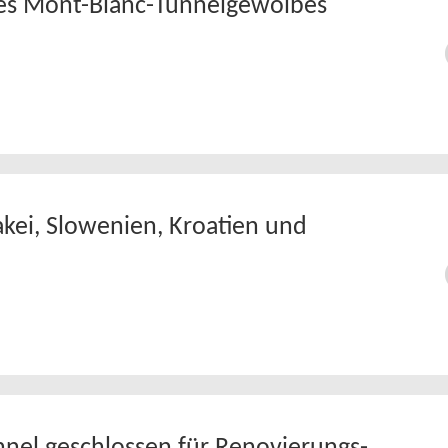
es Mont-Blanc-Tunnelgewölbes
akei, Slowenien, Kroatien und