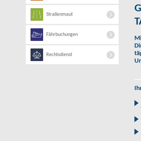
G
Straßenmaut
T
Fährbuchungen
Mi
Di
tä
Rechtsdienst
Un
Ih