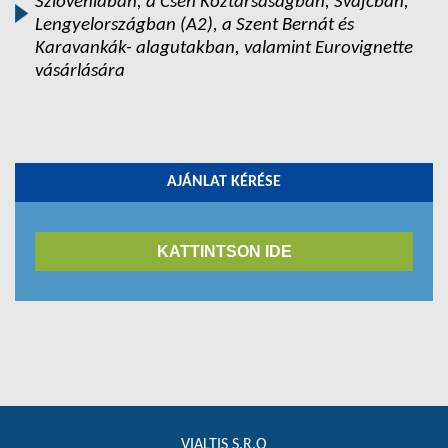
Szlovéniában, a Cseh Köztársaságban, Svájcban,
Lengyelországban (A2), a Szent Bernát és
Karavankák- alagutakban, valamint Eurovignette
vásárlására
AJÁNLAT KÉRÉSE
KATTINTSON IDE
VIALTIS S.R.O