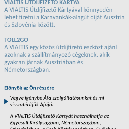
VIALTIS ÚTDÍJFIZETŐ KÁRTYA
A VIALTIS Útdíjfizető Kártyával könnyedén
lehet fizetni a Karavankák-alagút díját Ausztria
és Szlovénia között.
TOLL2GO
A VIALTIS egy közös útdíjfizető eszközt ajánl
azoknak a szállítmányozó cégeknek, akik
gyakran járnak Ausztriában és
Németországban.
Előnyök az Ön részére
Vegye igénybe Áfa szolgáltatásunkat és mi
visszatérítjük Áfáját
A VIALTIS Útdíjfizető Kártyát használhatja az
Egyesült Királyságban, Németországban,