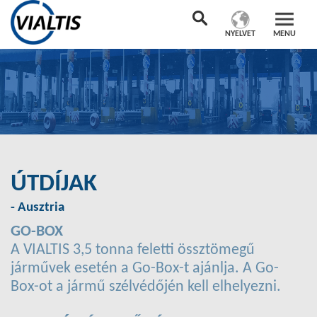
NYELVET
MENU
ÚTDÍJAK
- Ausztria
GO-BOX
A VIALTIS 3,5 tonna feletti össztömegű
járművek esetén a Go-Box-t ajánlja. A Go-
Box-ot a jármű szélvédőjén kell elhelyezni.