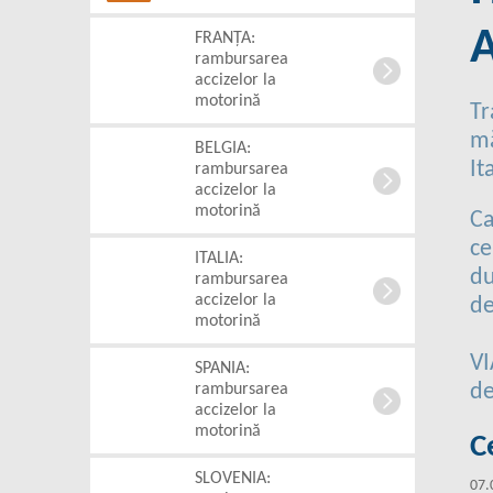
FRANȚA:
rambursarea
accizelor la
motorină
Tr
mă
BELGIA:
It
rambursarea
accizelor la
motorină
Ca
ce
ITALIA:
du
rambursarea
accizelor la
de
motorină
VI
SPANIA:
de
rambursarea
accizelor la
motorină
C
SLOVENIA:
07.