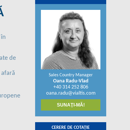
Ă
 în
ate de
 afară
Sales Country Manager
Oana Radu-Vlad
+40 314 252 806
oana.radu@vialtis.com
europene
SUNAŢI-MĂ!
CERERE DE COTAŢIE