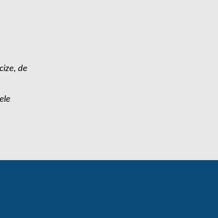
ize, de
ele