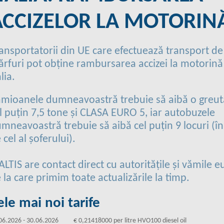
ACCIZELOR LA MOTORIN
ansportatorii din UE care efectuează transport de
rfuri pot obține rambursarea accizei la motorină
alia.
mioanele dumneavoastră trebuie să aibă o greut
l puțin 7,5 tone și CLASA EURO 5, iar autobuzele
mneavoastră trebuie să aibă cel puțin 9 locuri (în
 cel al șoferului).
ALTIS are contact direct cu autoritățile și vămile 
 la care primim toate actualizările la timp.
ele mai noi tarife
06.2026 - 30.06.2026
€ 0,21418000 per litre HVO100 diesel oil