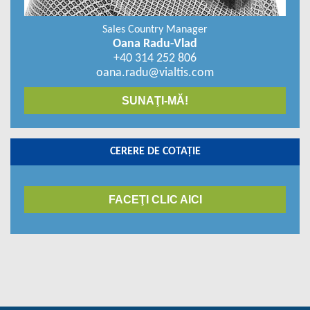
Sales Country Manager
Oana Radu-Vlad
+40 314 252 806
oana.radu@vialtis.com
SUNAŢI-MĂ!
CERERE DE COTAŢIE
FACEŢI CLIC AICI