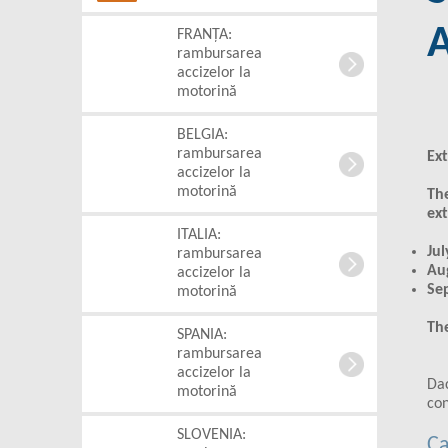
FRANȚA:
rambursarea
accizelor la
motorină
BELGIA:
rambursarea
Ex
accizelor la
motorină
The
ext
ITALIA:
Jul
rambursarea
Aug
accizelor la
Sep
motorină
The
SPANIA:
rambursarea
accizelor la
Dac
motorină
con
SLOVENIA:
Ca