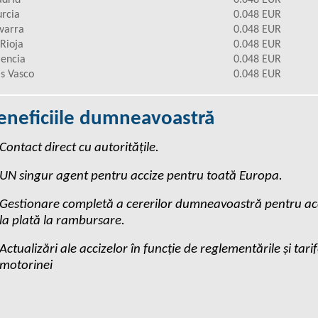
drid
0.048 EUR
rcia
0.048 EUR
varra
0.048 EUR
 Rioja
0.048 EUR
lencia
0.048 EUR
is Vasco
0.048 EUR
eneficiile dumneavoastră
Contact direct cu autoritățile.
UN singur agent pentru accize pentru toată Europa.
Gestionare completă a cererilor dumneavoastră pentru acc
la plată la rambursare.
Actualizări ale accizelor în funcție de reglementările și tarif
motorinei