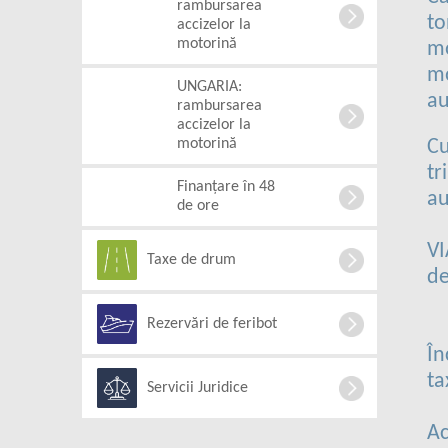
rambursarea
to
accizelor la
motorină
mo
mo
UNGARIA:
au
rambursarea
accizelor la
motorină
Cu
tr
Finanțare în 48
au
de ore
VI
Taxe de drum
de
Rezervări de feribot
În
ta
Servicii Juridice
Ac