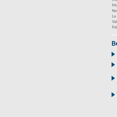
Ma
Mu
Na
La
Va
Pa
B