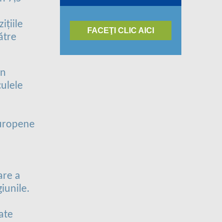
ițiile
FACEŢI CLIC AICI
ătre
in
ulele
europene
are a
iunile.
ate