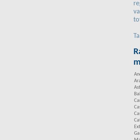
re
va
to
Ta
R
m
An
Ar
As
Ba
Ca
Ca
Ca
Ca
Ex
Ga