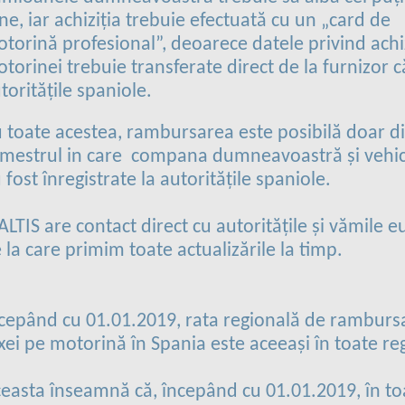
ne, iar achiziția trebuie efectuată cu un „card de
torină profesional”, deoarece datele privind achiz
torinei trebuie transferate direct de la furnizor c
toritățile spaniole.
 toate acestea, rambursarea este posibilă doar d
imestrul in care compana dumneavoastră și vehic
 fost înregistrate la autoritățile spaniole.
ALTIS are contact direct cu autoritățile și vămile 
 la care primim toate actualizările la timp.
cepând cu 01.01.2019, rata regională de ramburs
xei pe motorină în Spania este aceeași în toate reg
easta înseamnă că, începând cu 01.01.2019, în to