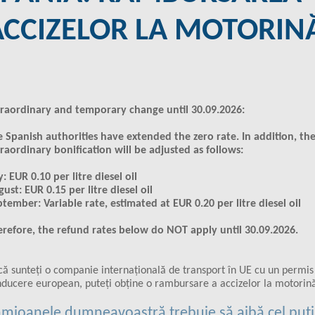
ACCIZELOR LA MOTORIN
traordinary and temporary change until 30.09.2026:
 Spanish authorities have extended the zero rate. In addition, th
raordinary bonification will be adjusted as follows:
y: EUR 0.10 per litre diesel oil
ust: EUR 0.15 per litre diesel oil
tember: Variable rate, estimated at EUR 0.20 per litre diesel oil
refore, the refund rates below do NOT apply until 30.09.2026.
ă sunteți o companie internațională de transport în UE cu un permis
ducere european, puteți obține o rambursare a accizelor la motorină
mioanele dumneavoastră trebuie să aibă cel puți