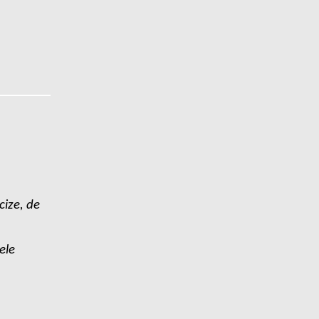
ize, de
ele