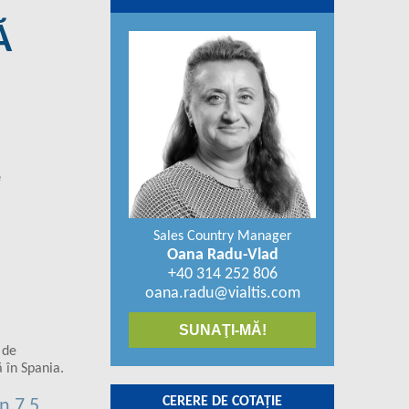
Ă
e
Sales Country Manager
Oana Radu-Vlad
+40 314 252 806
oana.radu@vialtis.com
SUNAŢI-MĂ!
 de
 în Spania.
CERERE DE COTAŢIE
n 7,5