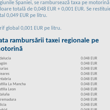
giunile Spaniei, se rambursează taxa pe motorină
loare totală de 0,048 EUR + 0,001 EUR. Se restitui
tal 0,049 EUR pe litru.
rif global 0,001 EUR pe litru.
ata rambursării taxei regionale pe
otorină
dalucia
0.048 EUR
agón
0.048 EUR
turias
0.048 EUR
leares
0.048 EUR
ntabria
0.048 EUR
stilla La Mancha
0.048 EUR
stilla Leon
0.048 EUR
taluña
0.048 EUR
tremadura
0.048 EUR
licia
0.048 EUR