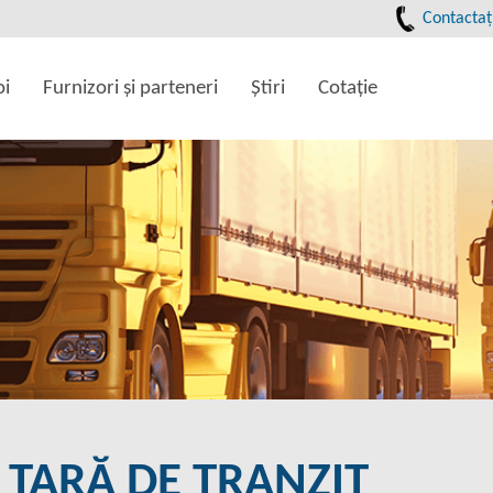
Contactaţ
oi
Furnizori şi parteneri
Ştiri
Cotaţie
E ȚARĂ DE TRANZIT