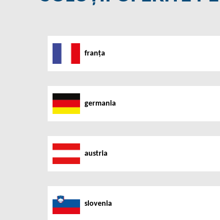
franța
germania
austria
slovenia