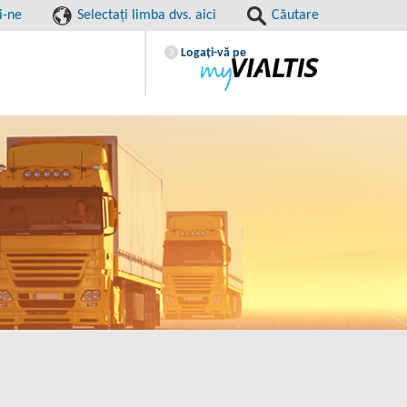
i-ne
Selectaţi limba dvs. aici
Căutare
Logaţi-vă pe