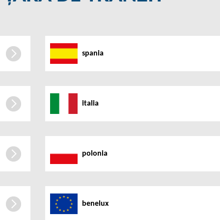
spania
italia
polonia
benelux