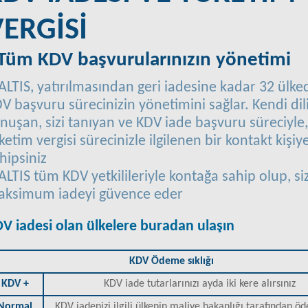
VERGİSİ
 Tüm KDV başvurularınızın yönetimi
ALTIS, yatırılmasından geri iadesine kadar 32 ülk
V başvuru sürecinizin yönetimini sağlar. Kendi dili
nuşan, sizi tanıyan ve KDV iade başvuru süreciyle,
ketim vergisi sürecinizle ilgilenen bir kontakt kişiy
hipsiniz
ALTIS tüm KDV yetkilileriyle kontağa sahip olup, si
ksimum iadeyi güvence eder
V iadesi olan ülkelere buradan ulaşın
KDV Ödeme sıklığı
KDV +
KDV iade tutarlarınızı ayda iki kere alırsınız
Normal
KDV iadenizi ilgili ülkenin maliye bakanlığı tarafından ö