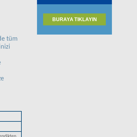
BURAYA TIKLAYIN
ede tüm
nizi
e
ze
dendikten