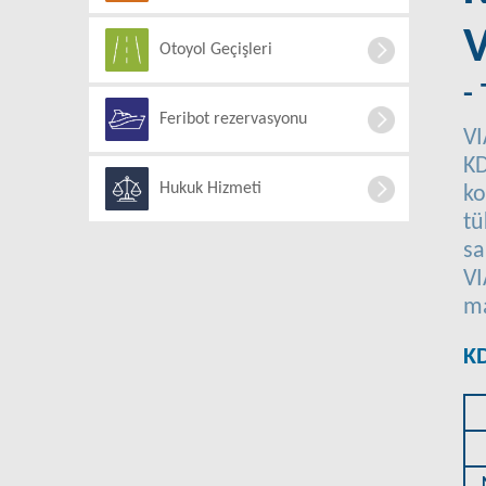
Otoyol Geçişleri
-
Feribot rezervasyonu
VI
KD
Hukuk Hizmeti
ko
tü
sa
VI
ma
KD