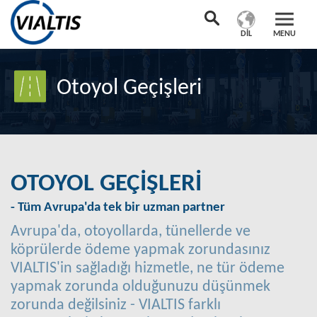
DIL
MENU
Otoyol Geçişleri
OTOYOL GEÇIŞLERI
- Tüm Avrupa'da tek bir uzman partner
Avrupa'da, otoyollarda, tünellerde ve
köprülerde ödeme yapmak zorundasınız
VIALTIS'in sağladığı hizmetle, ne tür ödeme
yapmak zorunda olduğunuzu düşünmek
zorunda değilsiniz - VIALTIS farklı