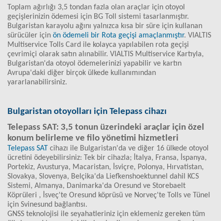
Toplam ağırlığı 3,5 tondan fazla olan araçlar için otoyol
geçişlerinizin ödemesi için BG Toll sistemi tasarlanmıştır.
Bulgaristan karayolu ağını yalnızca kısa bir süre için kullanan
sürücüler için
ön ödemeli bir Rota geçişi amaçlanmıştır
. VIALTIS
Multiservice Tolls Card ile kolayca yapılabilen rota geçişi
çevrimiçi olarak satın alınabilir. VIALTIS Multiservice Kartıyla,
Bulgaristan'da otoyol ödemelerinizi yapabilir ve kartın
Avrupa'daki diğer birçok ülkede kullanımından
yararlanabilirsiniz.
Bulgaristan otoyolları için Telepass cihazı
Telepass SAT: 3,5 tonun üzerindeki araçlar için özel
konum belirleme ve filo yönetimi hizmetleri
Telepass SAT
cihazı ile Bulgaristan'da ve diğer 16 ülkede otoyol
ücretini ödeyebilirsiniz: Tek bir cihazla; İtalya, Fransa, İspanya,
Portekiz, Avusturya, Macaristan, İsviçre, Polonya, Hırvatistan,
Slovakya, Slovenya, Belçika'da Liefkenshoektunnel dahil KCS
Sistemi, Almanya, Danimarka'da Oresund ve Storebaelt
Köprüleri , İsveç'te Oresund köprüsü ve Norveç'te Tolls ve Tünel
için Svinesund bağlantısı.
GNSS teknolojisi ile seyahatleriniz için eklemeniz gereken tüm