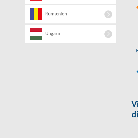
Rumænien
Ungarn
V
d