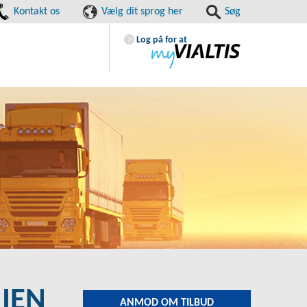
Kontakt os
Vælg dit sprog her
Søg
Log på for at
NIEN
ANMOD OM TILBUD