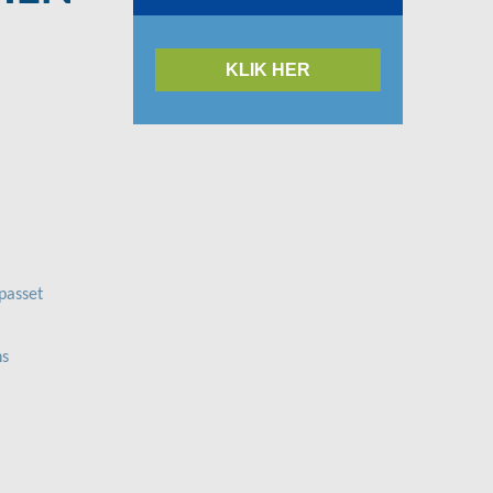
KLIK HER
lpasset
ns