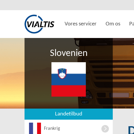
Vores servicer
Om os
P
Slovenien
Landetilbud
Frankrig