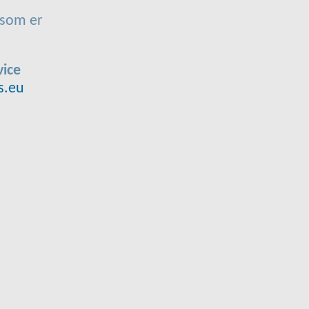
 som er
vice
s.eu