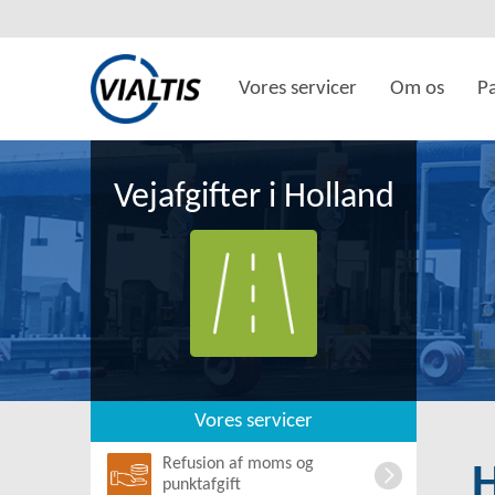
Vores servicer
Om os
P
Vejafgifter i Holland
Vores servicer
Refusion af moms og
punktafgift