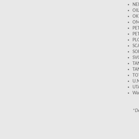
NE
OIL
OK
O
PE
PE
PL
SC
SO
SV
TA
TA
TO
U.N
UT
Wal
*De