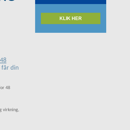
KLIK HER
48
 får din
for 48
g virkning,