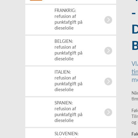
-
FRANKRIG:
refusion af
punktafgift på
dieselolie
BELGIEN:
B
refusion af
punktafgift på
dieselolie
VI
ti
ITALIEN:
refusion af
mo
punktafgift på
dieselolie
Når
tim
SPANIEN:
refusion af
Føl
punktafgift på
Til
dieselolie
og 
SLOVENIEN:
Fak