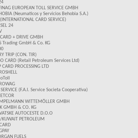
24
FINAG EUROPEAN TOLL SERVICE GMBH
OBIA (Neumaticos y Servicios Behobia S.A.)
 (INTERNATIONAL CARD SERVICE)
ESEL 24
V
 CARD + DRIVE GMBH
S Trading GmbH & Co. KG
00
Y TRIP (CON. TIR)
O CARD (Retail Petroleum Services Ltd)
P CARD PROCESSING LTD
ROSHELL
oToll
ROWAG
 SERVICE (F.A.I. Service Societa Cooperativa)
EETCOR
MPELMANN WITTEMÖLLER GMBH
K GMBH & CO. KG
VATSKE AUTOCESTE D.O.O
S/KUWAIT PETROLEUM
 CARD
GPAY
RGAN FUELS