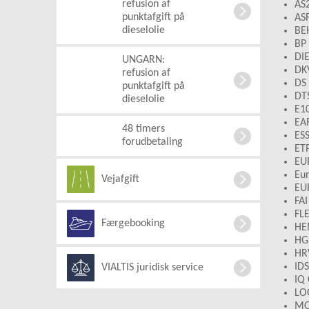
refusion af
AS
punktafgift på
AS
dieselolie
BEH
BP
DI
UNGARN:
DK
refusion af
DS
punktafgift på
DT
dieselolie
E1
EAR
48 timers
ESS
forudbetaling
ET
EU
Eur
Vejafgift
EU
FAI
FL
Færgebooking
HE
HG
HR
ID
VIALTIS juridisk service
IQ
LO
MO