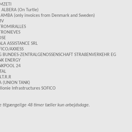
MZETI
 ALBERA (On Turtle)
 AMBA (only invoices from Denmark and Sweden)
MV
TROMIRALLES
TRONIEVES
OSE
ALA ASSISTANCE SRL
FICO/AXXESS
G BUNDES-ZENTRALGENOSSENSCHAFT STRAßENVERKEHR EG
NK ENERGY
NKPOOL 24
TAL
.T.R.R
A (UNION TANK)
lonie Infrastructures SOFICO
 tilgængelige 48 timer tæller kun arbejdsdage.