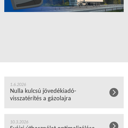
1.6.2026
Nulla kulcsú jövedékiadó-
visszatérítés a gázolajra
10.3.2026