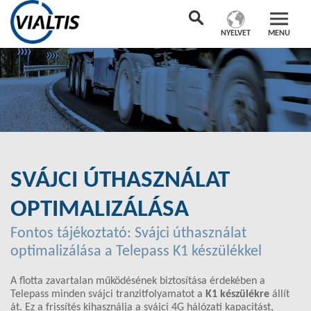
NYELVET
MENU
SVÁJCI ÚTHASZNÁLAT
OPTIMALIZÁLÁSA
Fontos tájékoztató: Svájci úthasználat
optimalizálása a Telepass K1 készülékkel
A flotta zavartalan működésének biztosítása érdekében a
Telepass minden svájci tranzitfolyamatot a
K1 készülékre
állít
át. Ez a frissítés kihasználja a svájci 4G hálózati kapacitást,