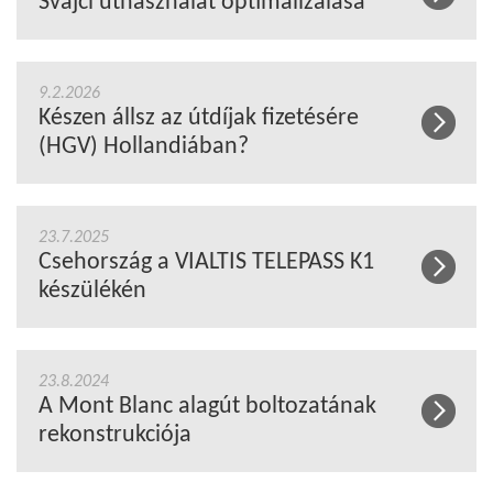
Svájci úthasználat optimalizálása
9.2.2026
Készen állsz az útdíjak fizetésére
(HGV) Hollandiában?
23.7.2025
Csehország a VIALTIS TELEPASS K1
készülékén
23.8.2024
A Mont Blanc alagút boltozatának
rekonstrukciója