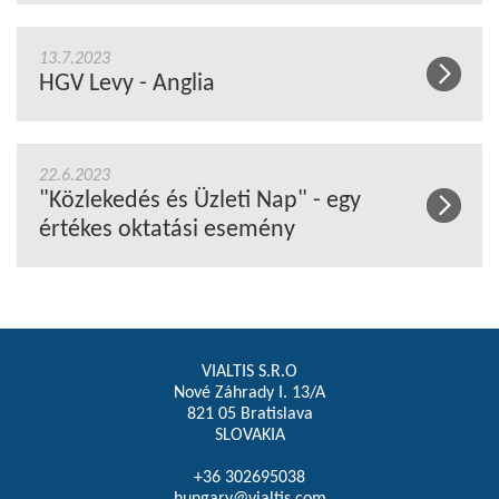
13.7.2023
HGV Levy - Anglia
22.6.2023
"Közlekedés és Üzleti Nap" - egy
értékes oktatási esemény
VIALTIS S.R.O
Nové Záhrady I. 13/A
821 05 Bratislava
SLOVAKIA
+36 302695038
hungary@vialtis.com