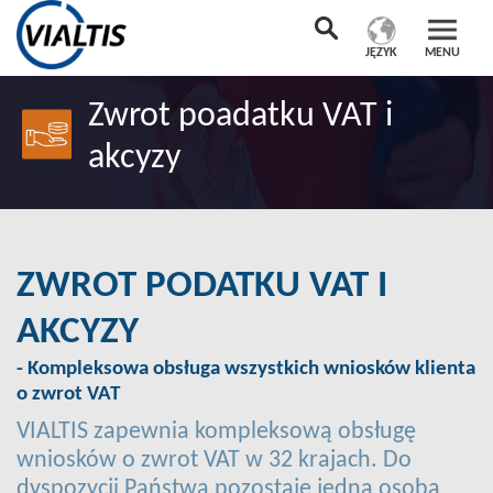
JĘZYK
MENU
Zwrot poadatku VAT i
akcyzy
ZWROT PODATKU VAT I
AKCYZY
- Kompleksowa obsługa wszystkich wniosków klienta
o zwrot VAT
VIALTIS zapewnia kompleksową obsługę
wniosków o zwrot VAT w 32 krajach. Do
dyspozycji Państwa pozostaje jedna osoba