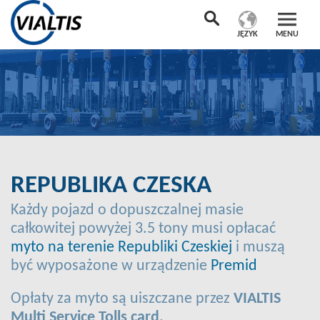
JĘZYK
MENU
REPUBLIKA CZESKA
Każdy pojazd o dopuszczalnej masie
całkowitej powyżej 3.5 tony musi opłacać
myto na terenie Republiki Czeskiej
i muszą
być wyposażone w urządzenie
Premid
Opłaty za myto są uiszczane przez
VIALTIS
Multi Service Tolls card.