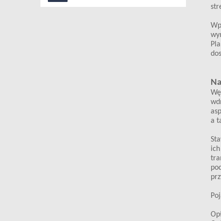
str
Wp
wym
Pla
dos
Na
Węg
wdr
asp
a t
Sta
ich
tra
pod
prz
Poj
Opł