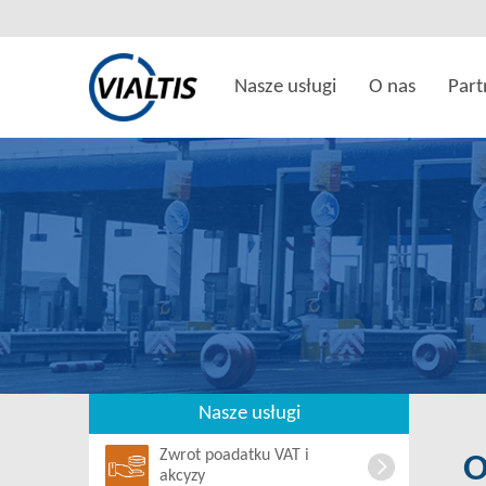
Nasze usługi
O nas
Part
Nasze usługi
Zwrot poadatku VAT i
O
akcyzy