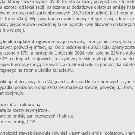
la, której stawka wynosi 39,48 forinta za każdy przejechany kilometr
ależności od lokalizacji, naliczane są dodatkowe opłaty za emisję hała
ówno w obszarach zurbanizowanych (16,78 forinta/km), jak i poza m
95 forinta/km). Wprowadzono również nową kategorię pojazdów J5, c
azdy pięcioosiowe (wcześniej takie pojazdy kwalifikowano do kategorii
e lub więcej).
gierskie opłaty drogowe
znacząco wzrosły, szczególnie ze względu 
dawną podwyżkę inflacyjną. Od 1 października 2023 roku opłaty zosta
ększone o 17%, a następnie 1 stycznia 2024 roku kolejne 22% na auto
33% na drogach krajowych. To czyni węgierskie myto jednym z najdr
opie. Kierowcy mogą sprawdzić aktualne stawki za pomocą kalkulato
tępnego na stronie utdijkalkulacio.hu.
wki opłat drogowych na Węgrzech zależą od kilku kluczowych czynni
ypadku pojazdów o dopuszczalnej masie całkowitej powyżej 3,5 tony, 
at obejmuje:
atę infrastrukturalną;
atę za koszty zewnętrzne;
atę za emisję zanieczyszczeń i hałasu;
atę za emisję CO2.
ysokości stawek decyduje również klasyfikacja emisji pojazdów, char