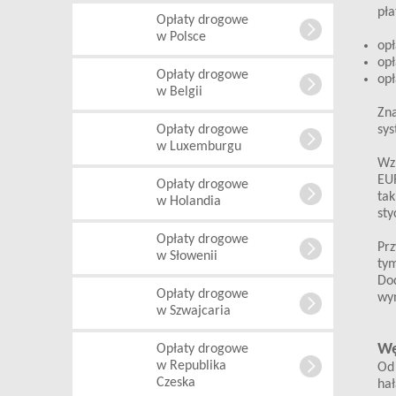
pła
Opłaty drogowe
w Polsce
opł
opł
Opłaty drogowe
opł
w Belgii
Zna
Opłaty drogowe
sys
w Luxemburgu
Wzr
EUR
Opłaty drogowe
tak
w Holandia
sty
Opłaty drogowe
Prz
w Słowenii
tym
Do
Opłaty drogowe
wy
w Szwajcaria
Wę
Opłaty drogowe
w Republika
Od 
Czeska
hał