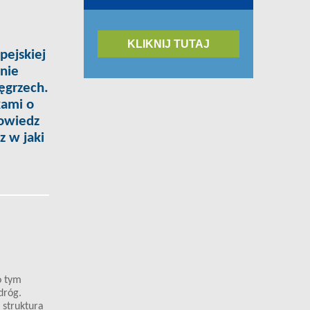
KLIKNIJ TUTAJ
pejskiej
cnie
ęgrzech.
kami o
Dowiedz
z w jaki
o tym
dróg.
 struktura