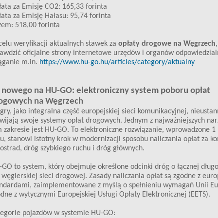
ata za Emisję CO2: 165,33 forinta
ata za Emisję Hałasu: 95,74 forinta
em: 518,00 forinta
elu weryfikacji aktualnych stawek za
opłaty drogowe na Węgrzech
awdzić oficjalne strony internetowe urzędów i organów odpowiedzial
ąganie m.in.
https://www.hu-go.hu/articles/category/aktualny
 nowego na HU-GO: elektroniczny system poboru opłat
ogowych na Węgrzech
ry, jako integralna część europejskiej sieci komunikacyjnej, nieustan
wijają swoje systemy opłat drogowych. Jednym z najważniejszych nar
 zakresie jest HU-GO. To elektroniczne rozwiązanie, wprowadzone 1 
u, stanowi istotny krok w modernizacji sposobu naliczania opłat za ko
ostrad, dróg szybkiego ruchu i dróg głównych.
GO to system, który obejmuje określone odcinki dróg o łącznej dług
węgierskiej sieci drogowej. Zasady naliczania opłat są zgodne z euro
ndardami, zaimplementowane z myślą o spełnieniu wymagań Unii Eur
dne z wytycznymi Europejskiej Usługi Opłaty Elektronicznej (EETS).
tegorie pojazdów w systemie HU-GO: