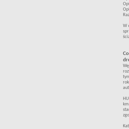
Opł
Opł
Raz
W c
spr
ści
Co
dr
Węg
roz
tym
rok
aut
HU-
km 
sta
zgo
Ka