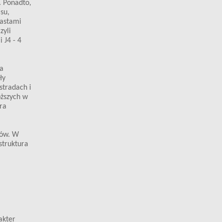
. Ponadto,
su,
iastami
zyli
 J4 - 4
na
ły
stradach i
oższych w
ra
ków. W
struktura
akter