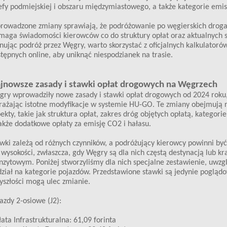
efy podmiejskiej i obszaru międzymiastowego, a także kategorie emis
rowadzone zmiany sprawiają, że podróżowanie po węgierskich drog
aga świadomości kierowców co do struktury opłat oraz aktualnych 
nując podróż przez Węgry, warto skorzystać z oficjalnych kalkulatoró
tępnych online, aby uniknąć niespodzianek na trasie.
jnowsze zasady i stawki opłat drogowych na Węgrzech
ry wprowadziły nowe zasady i stawki opłat drogowych od 2024 roku
ażając istotne modyfikacje w systemie HU-GO. Te zmiany obejmują 
ekty, takie jak struktura opłat, zakres dróg objętych opłatą, kategori
akże dodatkowe opłaty za emisję CO2 i hałasu.
wki zależą od różnych czynników, a podróżujący kierowcy powinni by
 wysokości, zwłaszcza, gdy Węgry są dla nich częstą destynacją lub k
nzytowym. Poniżej stworzyliśmy dla nich specjalne zestawienie, uwzg
ział na kategorie pojazdów. Przedstawione stawki są jedynie pogląd
yszłości mogą ulec zmianie.
azdy 2-osiowe (J2):
ata Infrastrukturalna: 61,09 forinta