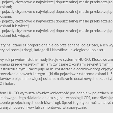
– pojazdy ciężarowe o największej dopuszczalnej masie przekraczające
 osiami;
– pojazdy ciężarowe o największej dopuszczalnej masie przekraczające
 osiami;
– pojazdy ciężarowe o największej dopuszczalnej masie przekraczające
 osiami lub więcej.
– pojazdy ciężarowe o największej dopuszczalnej masie przekraczające
 osiami lub więcej.
aty naliczane są proporcjonalnie do przejechanej odległości, a ich w
eży od rodzaju drogi, kategorii i klasyfikacji ekologicznej pojazdu.
y rok przyniósł istotne modyfikacje w systemie HU-GO. Kluczowe zm
jmują przede wszystkim zmiany związane z kosztami zewnętrznymi i
rastrukturalnymi. Następuje m.in. rozszerzenie odcinków dróg objętyc
owadzenie nowych kategorii (J4 dla pojazdów z czterema osiami i J5
tawów o pięciu lub więcej osiach), naliczanie dodatkowych opłat z tyt
 i hałasu.
stem HU-GO wymusza również konieczność posiadania w pojazdach u
ładowego. Jego działanie opiera się na technologii GPS, umożliwiają
dzenie przejechanych odcinków drogi. Sprzęt tego typu można nabyć 
branych pośredników lub zamontować własnoręcznie.