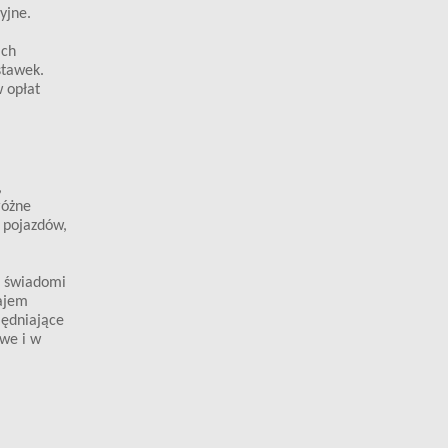
yjne.
ach
stawek.
w opłat
,
różne
e pojazdów,
ć świadomi
rajem
lędniające
owe i w