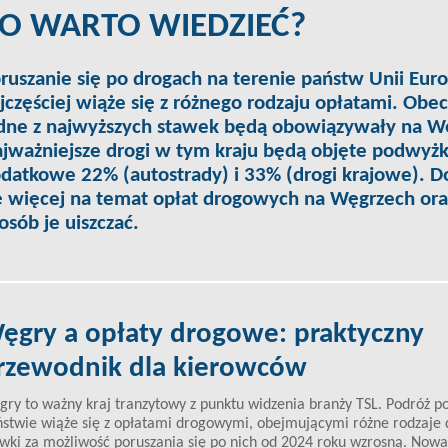
O WARTO WIEDZIEĆ?
ruszanie się po drogach na terenie państw Unii Euro
jczęściej wiąże się z różnego rodzaju opłatami. Obe
dne z najwyższych stawek będą obowiązywały na W
jważniejsze drogi w tym kraju będą objęte podwyż
datkowe 22% (autostrady) i 33% (drogi krajowe). 
ę więcej na temat
opłat drogowych na Węgrzech
ora
osób je uiszczać.
ęgry a opłaty drogowe: praktyczny
rzewodnik dla kierowców
ry to ważny kraj tranzytowy z punktu widzenia branży TSL. Podróż p
stwie wiąże się z opłatami drogowymi, obejmującymi różne rodzaje 
wki za możliwość poruszania się po nich od 2024 roku wzrosną. Nowa