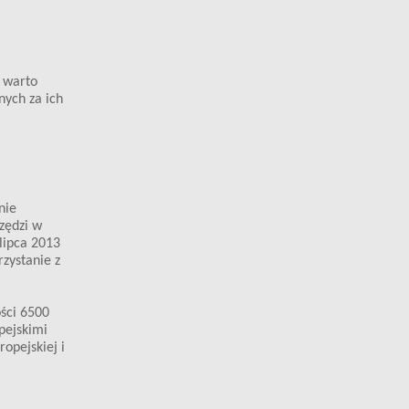
, warto
nych za ich
nie
zędzi w
lipca 2013
rzystanie z
ości 6500
pejskimi
opejskiej i