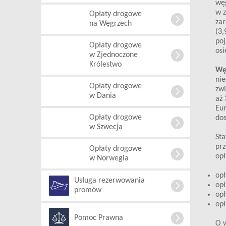
węg
w z
Opłaty drogowe
zar
na Węgrzech
(3,
poj
Opłaty drogowe
osi
w Zjednoczone
Królestwo
Wę
nie
Opłaty drogowe
zwi
w Dania
aż 
Eur
Opłaty drogowe
dos
w Szwecja
Sta
prz
Opłaty drogowe
opł
w Norwegia
opł
Usługa rezerwowania
opł
promów
opł
opł
Pomoc Prawna
O w