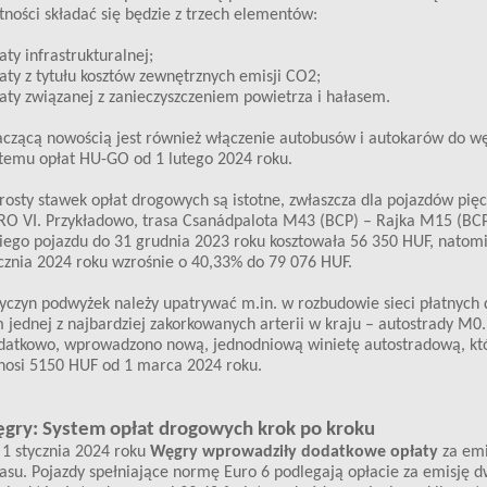
tności składać się będzie z trzech elementów:
aty infrastrukturalnej;
aty z tytułu kosztów zewnętrznych emisji CO2;
aty związanej z zanieczyszczeniem powietrza i hałasem.
czącą nowością jest również włączenie autobusów i autokarów do w
temu opłat HU-GO od 1 lutego 2024 roku.
osty stawek opłat drogowych są istotne, zwłaszcza dla pojazdów pię
O VI. Przykładowo, trasa Csanádpalota M43 (BCP) – Rajka M15 (BCP
iego pojazdu do 31 grudnia 2023 roku kosztowała 56 350 HUF, natomi
cznia 2024 roku wzrośnie o 40,33% do 79 076 HUF.
yczyn podwyżek należy upatrywać m.in. w rozbudowie sieci płatnych 
 jednej z najbardziej zakorkowanych arterii w kraju – autostrady M0.
datkowo, wprowadzono nową, jednodniową winietę autostradową, kt
nosi 5150 HUF od 1 marca 2024 roku.
gry: System opłat drogowych krok po kroku
1 stycznia 2024 roku
Węgry wprowadziły dodatkowe opłaty
za emi
asu. Pojazdy spełniające normę Euro 6 podlegają opłacie za emisję 