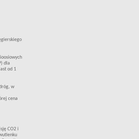
ęgierskiego
cioosiowych
) dla
ast od 1
dróg, w
órej cena
sję CO2 i
dwutlenku