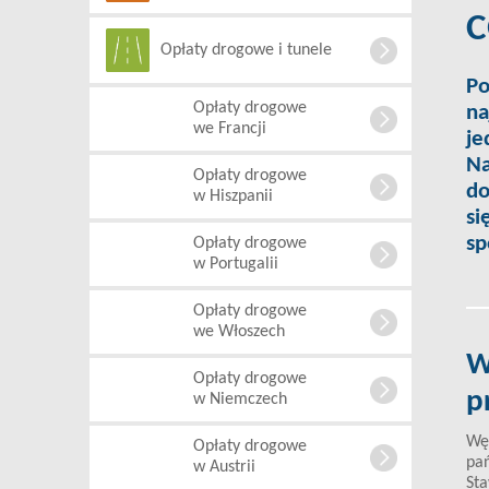
C
Opłaty drogowe i tunele
Po
Opłaty drogowe
na
we Francji
je
Na
Opłaty drogowe
do
w Hiszpanii
si
sp
Opłaty drogowe
w Portugalii
Opłaty drogowe
we Włoszech
W
Opłaty drogowe
p
w Niemczech
Węg
Opłaty drogowe
pań
w Austrii
Sta