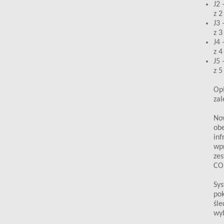
J2 
z 2
J3 
z 3
J4 
z 4
J5 
z 5
Opł
zal
Now
obe
inf
wpr
zes
CO2
Sy
pok
śle
wy