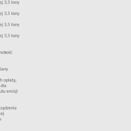
j 3,5 tony
j 3,5 tony
j 3,5 tony
j 3,5 tony
ysokość
iany
h opłatą,
 dla
ułu emisji
rządzenia
cej
u