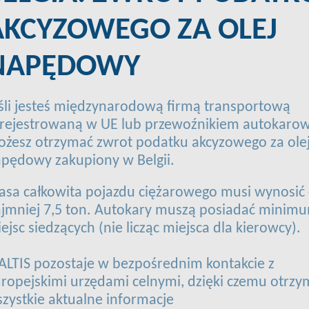
AKCYZOWEGO ZA OLEJ
NAPĘDOWY
śli jesteś międzynarodową firmą transportową
rejestrowaną w UE lub przewoźnikiem autokaro
żesz otrzymać zwrot podatku akcyzowego za ole
pędowy zakupiony w Belgii.
sa całkowita pojazdu ciężarowego musi wynosić
jmniej 7,5 ton. Autokary muszą posiadać minim
ejsc siedzących (nie licząc miejsca dla kierowcy).
ALTIS pozostaje w bezpośrednim kontakcie z
ropejskimi urzędami celnymi, dzięki czemu otrz
zystkie aktualne informacje