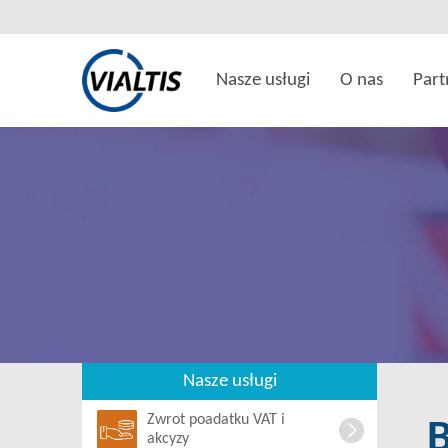
Nasze usługi
O nas
Part
Nasze usługi
Zwrot poadatku VAT i
akcyzy