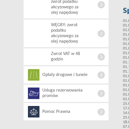
zwrot podatku
akcyzowego za
S
olej napędowy
01.
WĘGRY: zwrot
01.
01.
podatku
01.
akcyzowego za
01.
olej napędowy
01.
01.
01.
Zwrot VAT w 48
01.
godzin
01.
01.
01.
Opłaty drogowe i tunele
01.
01.
01.
01.
Usługa rezerwowania
01.
promów
01.
25.
17.
Pomoc Prawna
14.
25.
18.
07.