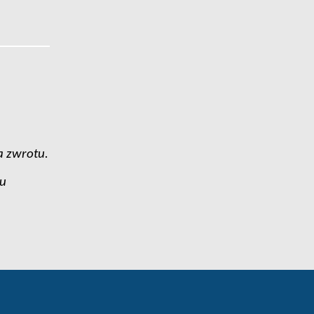
a zwrotu.
ju