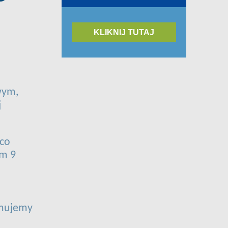
KLIKNIJ TUTAJ
wym,
j
 co
um 9
ymujemy