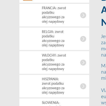
FRANCJA: zwrot
podatku
akcyzowego za
olej napędowy
BELGIA: zwrot
Je
podatku
akcyzowego za
za
olej napędowy
mo
na
WŁOCHY: zwrot
podatku
akcyzowego za
Ma
olej napędowy
na
mi
HISZPANIA:
zwrot podatku
akcyzowego za
VI
olej napędowy
eu
ws
SŁOWENIA: