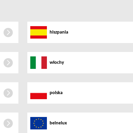
hiszpania
włochy
polska
belnelux