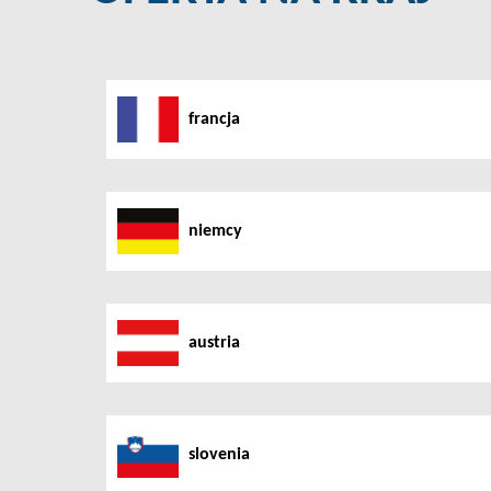
francja
niemcy
austria
slovenia