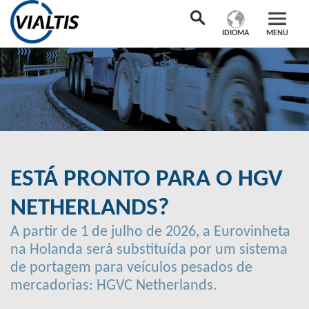
IDIOMA
MENU
ESTÁ PRONTO PARA O HGV
NETHERLANDS?
A partir de 1 de julho de 2026, a Eurovinheta
na Holanda será substituída por um sistema
de portagem para veículos pesados de
mercadorias: HGVC Netherlands.