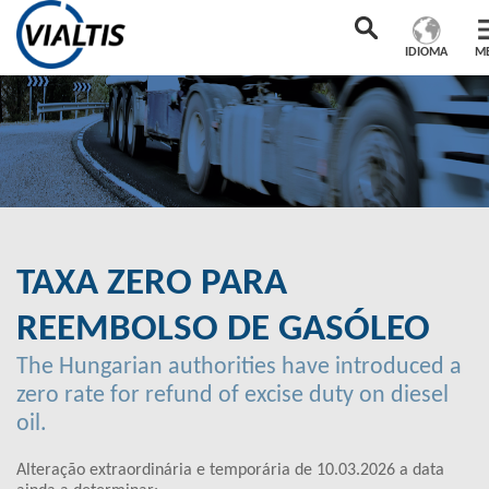
IDIOMA
M
TAXA ZERO PARA
REEMBOLSO DE GASÓLEO
The Hungarian authorities have introduced a
zero rate for refund of excise duty on diesel
oil.
Alteração extraordinária e temporária de 10.03.2026 a data