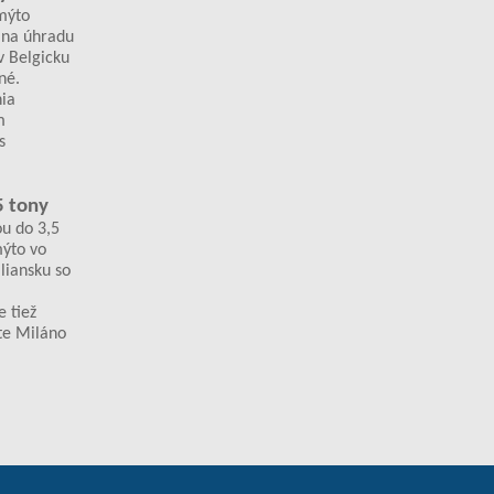
mýto
 na úhradu
v Belgicku
né.
nia
m
s
5 tony
ou do 3,5
ýto vo
liansku so
 tiež
ste Miláno