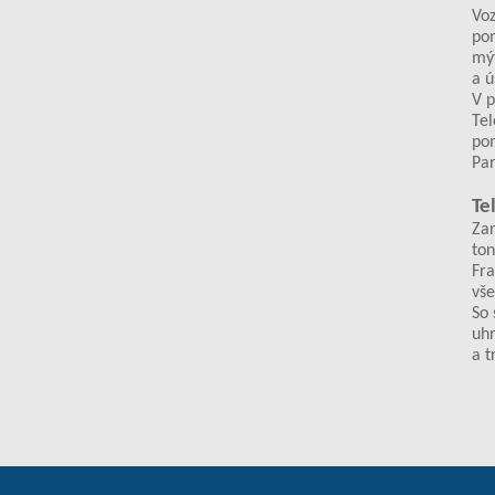
Voz
pom
mýt
a ú
V p
Tel
po
Par
Te
Zar
ton
Fra
vš
So 
uhr
a t