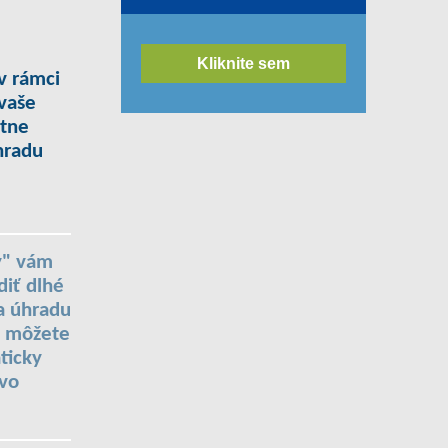
Kliknite sem
v rámci
 vaše
ýtne
hradu
y" vám
diť dlhé
a úhradu
s môžete
ticky
 vo