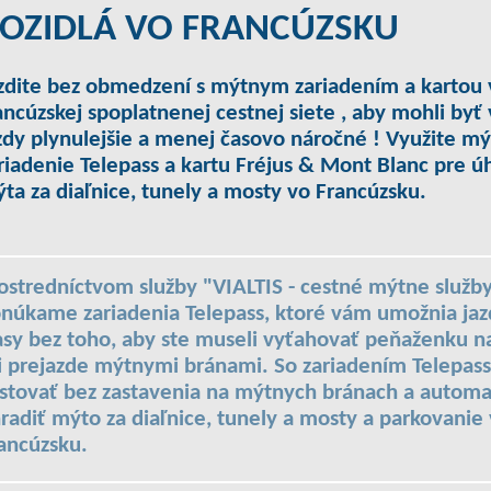
OZIDLÁ VO FRANCÚZSKU
zdite bez obmedzení s mýtnym zariadením a kartou 
ancúzskej spoplatnenej cestnej siete , aby mohli byť
zdy plynulejšie a menej časovo náročné ! Využite m
riadenie Telepass a kartu Fréjus & Mont Blanc pre ú
ta za diaľnice, tunely a mosty vo Francúzsku.
ostredníctvom služby "VIALTIS - cestné mýtne služb
núkame zariadenia Telepass, ktoré vám umožnia jaz
asy bez toho, aby ste museli vyťahovať peňaženku n
i prejazde mýtnymi bránami. So zariadením Telepas
stovať bez zastavenia na mýtnych bránach a automa
radiť mýto za diaľnice, tunely a mosty a parkovanie
ancúzsku.