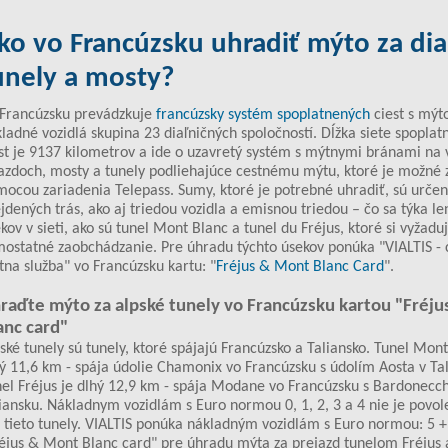
ko vo Francúzsku uhradiť mýto za dia
unely a mosty?
 Francúzsku prevádzkuje
francúzsky systém spoplatnených
ciest s mýt
ladné vozidlá skupina 23 diaľničných spoločností. Dĺžka siete spopla
st je 9137 kilometrov a ide o uzavretý systém s mýtnymi bránami na 
azdoch, mosty a tunely podliehajúce cestnému mýtu, ktoré je možné z
ocou zariadenia Telepass. Sumy, ktoré je potrebné uhradiť, sú urče
jdených trás, ako aj triedou vozidla a emisnou triedou – čo sa týka le
kov v sieti, ako sú tunel Mont Blanc a tunel du Fréjus, ktoré si vyžadu
ostatné zaobchádzanie. Pre úhradu týchto úsekov ponúka "VIALTIS - 
na služba" vo Francúzsku kartu: "
Fréjus & Mont Blanc Card
".
raďte mýto za alpské tunely vo Francúzsku kartou "Fréj
anc card"
ské tunely sú tunely, ktoré spájajú Francúzsko a Taliansko. Tunel Mont
ý 11,6 km - spája údolie Chamonix vo Francúzsku s údolím Aosta v Tal
el Fréjus je dlhý 12,9 km - spája Modane vo Francúzsku s Bardonecch
iansku. Nákladnym vozidlám s Euro normou 0, 1, 2, 3 a 4 nie je povol
 tieto tunely. VIALTIS ponúka nákladným vozidlám s Euro normou: 5 +
éjus & Mont Blanc card" pre úhradu mýta za prejazd tunelom Fréjus 