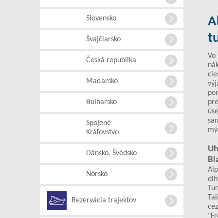
Slovensko
A
t
Švajčiarsko
Vo
Česká republika
nák
cie
Maďarsko
výj
pom
Bulharsko
pre
úse
sam
Spojené
mýt
Kráľovstvo
Uh
Dánsko, Švédsko
Bl
Alp
Nórsko
dlh
Tun
Tal
Rezervácia trajektov
cez
"Fr