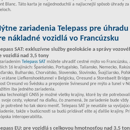
t Blanc. Táto karta je najjednoduchší a najlacnejší spôsob úhrady za
eloch.
ýtne zariadenia Telepass pre úhradu
re nákladné vozidlá vo Francúzsku
lepass SAT: exkluzívne služby geolokácie a správy vozov
e vozidlá nad 3,5 tony
 zariadením
Telepass SAT
môžete uhradiť cestné mýto vo Francúzsku, a
ších 16 krajinách: Španielsko, Portugalsko, Taliansko, Nemecko, Rakús
arsko, Bulharsko, Chorvátsko, Slovensko, Slovinsko, Švajčiarsko, Poľs
 vrátane Liefkenshoektunnel v Belgicku, Oresund a Storebaelt Bridg
ost Oresund vo Švédsku a prepojenie Svinesund pre mýto a tunel v Nó
žitím iba jedného zariadenia.
ka technológii GNSS je možné všetky krajiny, ktoré by ste potreboval
 svoje cesty, vykonať na diaľku, čo znamená, že zariadenie bude vždy
 je potrebné ho tak skoro meniť. Telepass SAT je neustále sa vyvíjajúc
iadenie, takže v budúcnosti sa budú pridávať ešte aj ďalšie krajiny. P
ópska interoperabilita.
lepass EU: pre vozidlá s celkovou hmotnosťou nad 3,5 ton