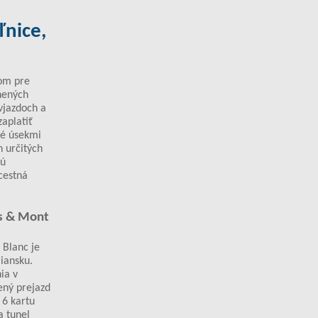
ľnice,
om pre
tnených
vjazdoch a
aplatiť
né úsekmi
n určitých
jú
cestná
us & Mont
 Blanc je
iansku.
ia v
ený prejazd
 6 kartu
a tunel