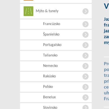
V
Mýto & tunely
Ja
Francúzsko
fr
ja
Španielsko
za
mý
Portugalsko
Taliansko
Pr
Nemecko
po
tr
Rakúsko
pr
ce
Poľsko
uh
Benelux
Fr
Slovinsko