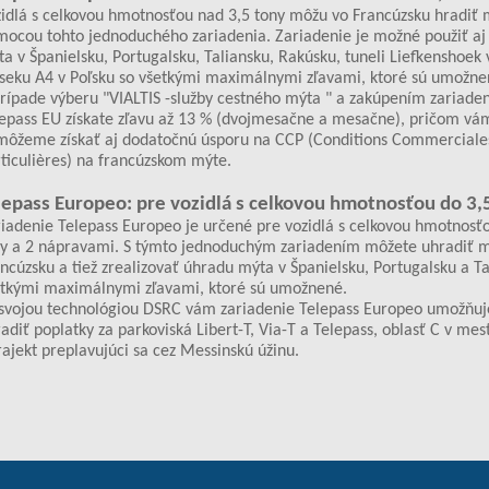
idlá s celkovou hmotnosťou nad 3,5 tony môžu vo Francúzsku hradiť 
ocou tohto jednoduchého zariadenia. Zariadenie je možné použiť aj
a v Španielsku, Portugalsku, Taliansku, Rakúsku, tuneli Liefkenshoek 
seku A4 v Poľsku so všetkými maximálnymi zľavami, ktoré sú umožne
rípade výberu "VIALTIS -služby cestného mýta " a zakúpením zariade
epass EU získate zľavu až 13 % (dvojmesačne a mesačne), pričom vá
môžeme získať aj dodatočnú úsporu na CCP (Conditions Commerciale
ticulières) na francúzskom mýte.
lepass Europeo: pre vozidlá s celkovou hmotnosťou do 3,
iadenie Telepass Europeo je určené pre vozidlá s celkovou hmotnosť
y a 2 nápravami. S týmto jednoduchým zariadením môžete uhradiť m
ncúzsku a tiež zrealizovať úhradu mýta v Španielsku, Portugalsku a Ta
etkými maximálnymi zľavami, ktoré sú umožnené.
svojou technológiou DSRC vám zariadenie Telepass Europeo umožňuje
adiť poplatky za parkoviská Libert-T, Via-T a Telepass, oblasť C v me
rajekt preplavujúci sa cez Messinskú úžinu.