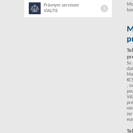
Mon
Právnym servisom
tun
VIALTIS
M
p
Te
pr
So
ďal
Maď
KCS
, m
pou
Vďa
pre
nie
zar
eur
Te