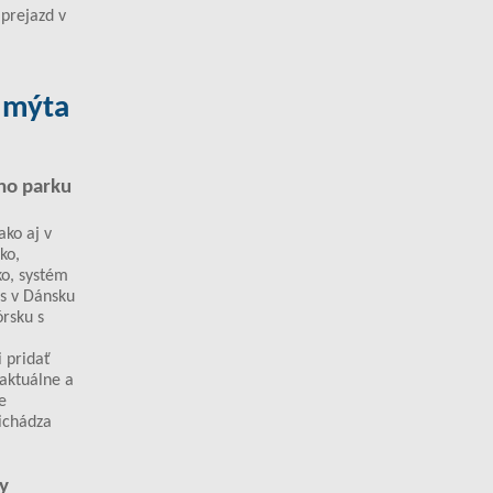
 prejazd v
 mýta
ého parku
ko aj v
ko,
ko, systém
es v Dánsku
rsku s
i pridať
 aktuálne a
e
richádza
y