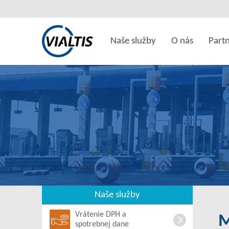
Naše služby
O nás
Partn
Naše služby
Vrátenie DPH a
M
spotrebnej dane