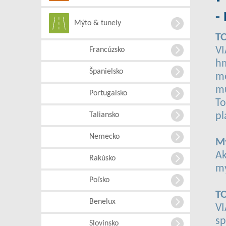
-
Mýto & tunely
T
VI
Francúzsko
hm
Španielsko
mô
mu
Portugalsko
To
pl
Taliansko
Nemecko
Mý
Ak
Rakúsko
mý
Poľsko
T
Benelux
VI
sp
Slovinsko