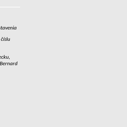
stavenia
číslu
ecku,
t Bernard