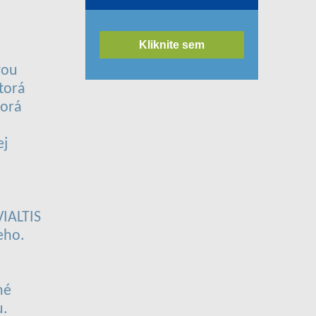
Kliknite sem
vou
torá
torá
ej
VIALTIS
eho.
né
u.