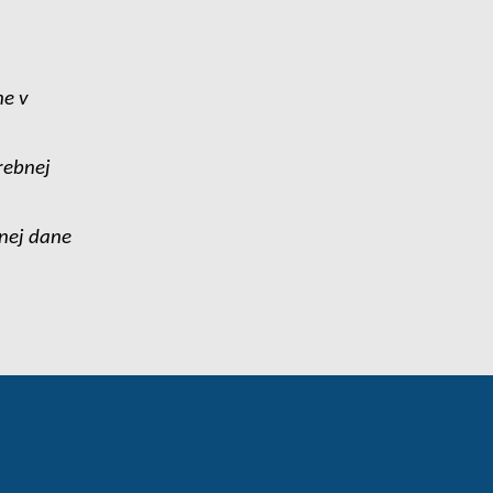
ne v
rebnej
bnej dane