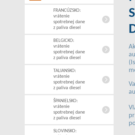
FRANCÚZSKO:
vrátenie
spotrebnej dane
D
z paliva diesel
BELGICKO:
Ak
vrátenie
spotrebnej dane
au
z paliva diesel
(I
mô
TALIANSKO:
vrátenie
spotrebnej dane
Va
z paliva diesel
au
ŠPANIELSKO:
vrátenie
VI
spotrebnej dane
pr
z paliva diesel
po
SLOVINSKO: