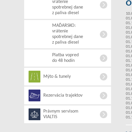
O
vrátenie
spotrebnej dane
z paliva diesel
10.
01.
01.
MAĎARSKO:
01.
vrátenie
01.
spotrebnej dane
01.
01.
z paliva diesel
01.
01.
Platba vopred
01.
do 48 hodín
01.
01.
01.
01.
Mýto & tunely
01.
01.
01.
01.
Rezervácia trajektov
01.
01.
01.
Právnym servisom
01.
VIALTIS
01.