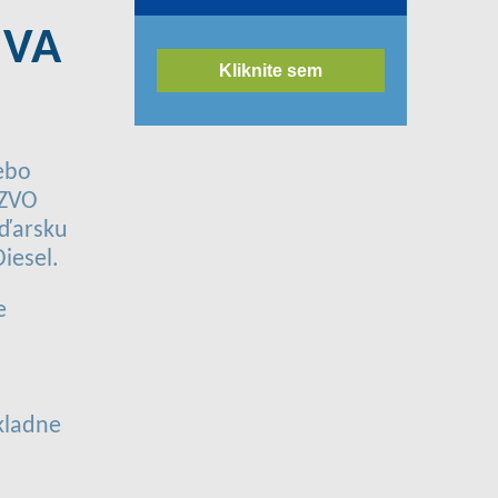
IVA
Kliknite sem
ebo
EZVO
aďarsku
iesel.
e
kladne