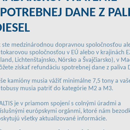
SPOTREBNEJ DANE Z PAL
IESEL
 ste medzinárodnou dopravnou spoločnosťou al
tokarovou spoločnosťou v EÚ alebo v krajinách 
sland, Lichtenštajnsko, Nórsko a Švajčiarsko), v M
žete získať refundáciu spotrebnej dane z paliva D
še kamióny musia vážiť minimálne 7,5 tony a vaš
tobusy musia patriť do kategórie M2 a M3.
ALTIS je v priamom spojení s colnými úradmi a
íslušnými európskymi orgánmi, ktoré nám bezod
skytujú všetky aktualizované informácie.