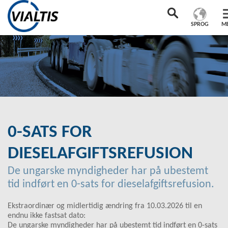
SPROG
M
0-SATS FOR
DIESELAFGIFTSREFUSION
De ungarske myndigheder har på ubestemt
tid indført en 0-sats for dieselafgiftsrefusion.
Ekstraordinær og midlertidig ændring fra 10.03.2026 til en
endnu ikke fastsat dato:
De ungarske myndigheder har på ubestemt tid indført en 0-sats