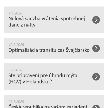
1.6.2026
Nulová sadzba vrátenia spotrebnej
dane z nafty
10.3.2026
Optimalizácia tranzitu cez Švajčiarsko
9.2.2026
Ste pripravení pre úhradu mýta
(HGV) v Holandsku?
23.7.2025
Česká republika na vašom zariadení