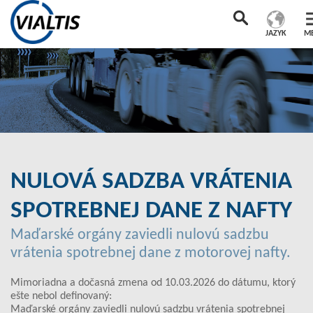
JAZYK
M
NULOVÁ SADZBA VRÁTENIA
SPOTREBNEJ DANE Z NAFTY
Maďarské orgány zaviedli nulovú sadzbu
vrátenia spotrebnej dane z motorovej nafty.
Mimoriadna a dočasná zmena od 10.03.2026 do dátumu, ktorý
ešte nebol definovaný:
Maďarské orgány zaviedli nulovú sadzbu vrátenia spotrebnej