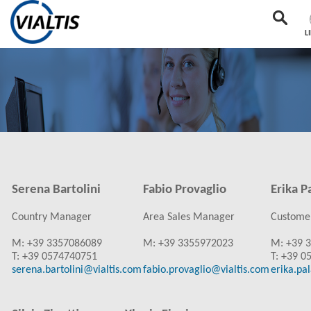
L
Serena Bartolini
Fabio Provaglio
Erika P
Country Manager
Area Sales Manager
Customer
M: +39 3357086089
M: +39 3355972023
M: +39 
T: +39 0574740751
T: +39 0
serena.bartolini@vialtis.com
fabio.provaglio@vialtis.com
erika.pa