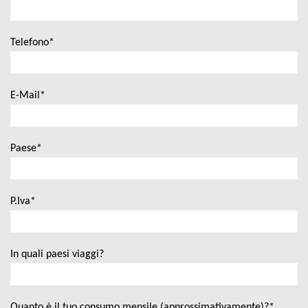
Telefono*
E-Mail*
Paese*
P.Iva*
In quali paesi viaggi?
Quanto è il tuo consumo mensile (approssimativamente)?*