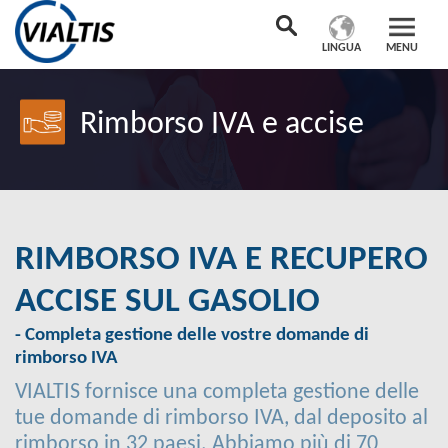
LINGUA
MENU
Rimborso IVA e accise
RIMBORSO IVA E RECUPERO
ACCISE SUL GASOLIO
- Completa gestione delle vostre domande di
rimborso IVA
VIALTIS fornisce una completa gestione delle
tue domande di rimborso IVA, dal deposito al
rimborso in 32 paesi. Abbiamo più di 70