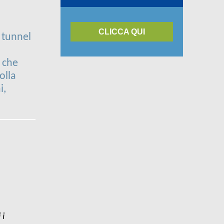
CLICCA QUI
 tunnel
i che
olla
i,
 i