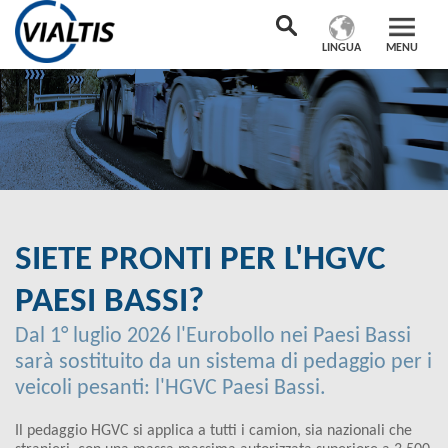
LINGUA
MENU
SIETE PRONTI PER L'HGVC
PAESI BASSI?
Dal 1° luglio 2026 l'Eurobollo nei Paesi Bassi
sarà sostituito da un sistema di pedaggio per i
veicoli pesanti: l'HGVC Paesi Bassi.
Il pedaggio HGVC si applica a tutti i camion, sia nazionali che